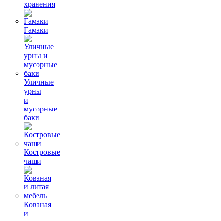
хранения
Гамаки
Уличные
урны
и
мусорные
баки
Костровые
чаши
Кованая
и