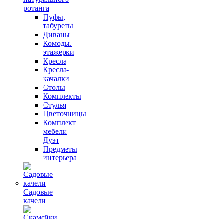
ротанга
Пуфы,
табуреты
Диваны
Комоды.
этажерки
Кресла
Кресла-
качалки
Столы
Комплекты
Стулья
Цветочницы
Комплект
мебели
Дуэт
Предметы
интерьера
Садовые
качели