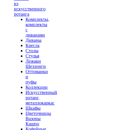
из
искусственного
ротанга
Комплекты,
комплекты
с
диванами
Диваны
Кресла
Столы
Стулья
Лежаки
Шезлонги
Оттоманки
и
пуфы
Коллекции
Искусственный
ротанг,
металлокаркас
Шкафы
Цветочницы
Вазоны
Кашпо
Кофейные