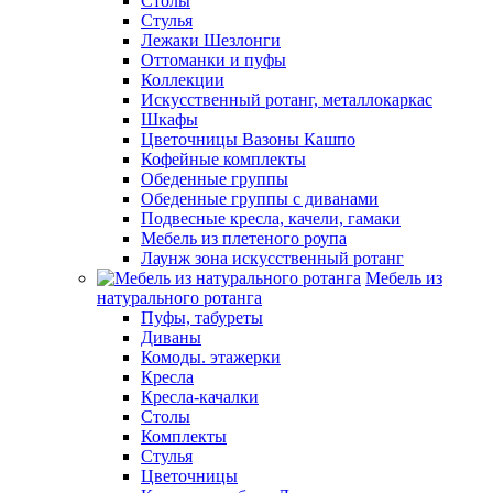
Столы
Стулья
Лежаки Шезлонги
Оттоманки и пуфы
Коллекции
Искусственный ротанг, металлокаркас
Шкафы
Цветочницы Вазоны Кашпо
Кофейные комплекты
Обеденные группы
Обеденные группы с диванами
Подвесные кресла, качели, гамаки
Мебель из плетеного роупа
Лаунж зона искусственный ротанг
Мебель из
натурального ротанга
Пуфы, табуреты
Диваны
Комоды. этажерки
Кресла
Кресла-качалки
Столы
Комплекты
Стулья
Цветочницы