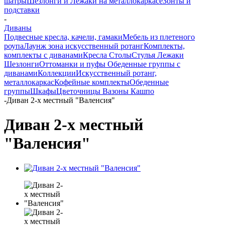
шатры
Шезлонги и Лежаки на металлокаркасе
Зонты и
подставки
-
Диваны
Подвесные кресла, качели, гамаки
Мебель из плетеного
роупа
Лаунж зона искусственный ротанг
Комплекты,
комплекты с диванами
Кресла
Столы
Стулья
Лежаки
Шезлонги
Оттоманки и пуфы
Обеденные группы с
диванами
Коллекции
Искусственный ротанг,
металлокаркас
Кофейные комплекты
Обеденные
группы
Шкафы
Цветочницы Вазоны Кашпо
-
Диван 2-х местный "Валенсия"
Диван 2-х местный
"Валенсия"