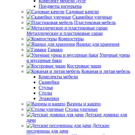
Комплект мебели Дуэт
Предметы интерьера
Садовые качели
Скамейки уличные
Пластиковая мебель
Металлические и пластиковые сараи
Компостеры
Ящики для хранения
Гамаки
Уличные урны
и мусорные баки
Костровые чаши
Кованая и литая мебель
Комплекты мебели
Скамейки
Стулья
Столы
Этажерки
Вазоны и кашпо
Столы уличные
Детские домики для
дачи
Детские
песочницы для дачи