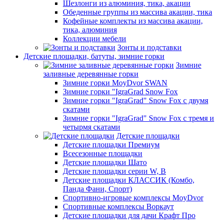
Шезлонги из алюминия, тика, акации
Обеденные группы из массива акации, тика
Кофейные комплекты из массива акации,
тика, алюминия
Коллекции мебели
Зонты и подставки
Детские площадки, батуты, зимние горки
Зимние
заливные деревянные горки
Зимние горки MoyDvor SWAN
Зимние горки "IgraGrad Snow Fox
Зимние горки "IgraGrad" Snow Fox с двумя
скатами
Зимние горки "IgraGrad" Snow Fox с тремя и
четырмя скатами
Детские площадки
Детские площадки Премиум
Всесезонные площадки
Детские площадки Шато
Детские площадки серии W, В
Детские площадки КЛАССИК (Комбо,
Панда Фани, Спорт)
Спортивно-игровые комплексы MoyDvor
Спортивные комплексы Воркаут
Детские площадки для дачи Крафт Про