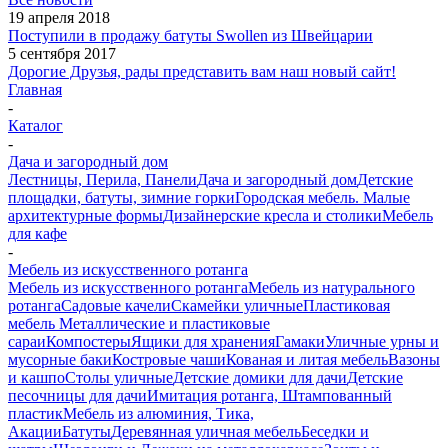
19 апреля 2018
Поступили в продажу батуты Swollen из Швейцарии
5 сентября 2017
Дорогие Друзья, рады представить вам наш новый сайт!
Главная
-
Каталог
-
Дача и загородный дом
Лестницы, Перила, Панели
Дача и загородный дом
Детские
площадки, батуты, зимние горки
Городская мебель. Малые
архитектурные формы
Дизайнерские кресла и столики
Мебель
для кафе
-
Мебель из искусственного ротанга
Мебель из искусственного ротанга
Мебель из натурального
ротанга
Садовые качели
Скамейки уличные
Пластиковая
мебель
Металлические и пластиковые
сараи
Компостеры
Ящики для хранения
Гамаки
Уличные урны и
мусорные баки
Костровые чаши
Кованая и литая мебель
Вазоны
и кашпо
Столы уличные
Детские домики для дачи
Детские
песочницы для дачи
Имитация ротанга, Штампованный
пластик
Мебель из алюминия, Тика,
Акации
Батуты
Деревянная уличная мебель
Беседки и