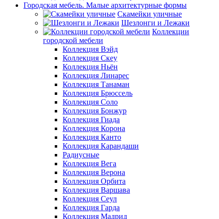
Городская мебель. Малые архитектурные формы
Скамейки уличные
Шезлонги и Лежаки
Коллекции
городской мебели
Коллекция Вэйд
Коллекция Скеу
Коллекция Ньён
Коллекция Линарес
Коллекция Танаман
Коллекция Брюссель
Коллекция Соло
Коллекция Бонжур
Коллекция Гиада
Коллекция Корона
Коллекция Канто
Коллекция Карандаши
Радиусные
Коллекция Вега
Коллекция Верона
Коллекция Орбита
Коллекция Варшава
Коллекция Сеул
Коллекция Гарда
Коллекция Мадрид