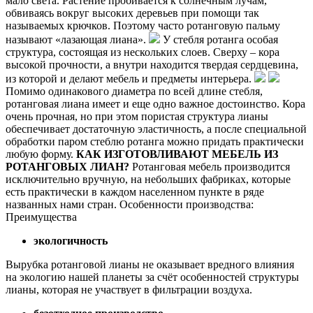
мало света. Растение пробивается к солнечным лучам,
обвиваясь вокруг высоких деревьев при помощи так
называемых крючков. Поэтому часто ротанговую пальму
называют «лазающая лиана».
У стебля ротанга особая
структура, состоящая из нескольких слоев. Сверху – кора
высокой прочности, а внутри находится твердая сердцевина,
из которой и делают мебель и предметы интерьера.
Помимо одинакового диаметра по всей длине стебля,
ротанговая лиана имеет и еще одно важное достоинство. Кора
очень прочная, но при этом пористая структура лианы
обеспечивает достаточную эластичность, а после специальной
обработки паром стеблю ротанга можно придать практически
любую форму.
КАК ИЗГОТОВЛИВАЮТ МЕБЕЛЬ ИЗ
РОТАНГОВЫХ ЛИАН?
Ротанговая мебель производится
исключительно вручную, на небольших фабриках, которые
есть практически в каждом населенном пункте в ряде
названных нами стран. Особенности производства:
Преимущества
экологичность
Вырубка ротанговой лианы не оказывает вредного влияния
на экологию нашей планеты за счёт особенностей структуры
лианы, которая не участвует в фильтрации воздуха.