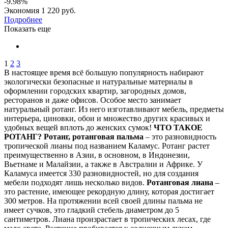
-9.98%
Экономия
1 220 руб.
Подробнее
Показать еще
1
2
3
В настоящее время всё большую популярность набирают
экологически безопасные и натуральные материалы в
оформлении городских квартир, загородных домов,
ресторанов и даже офисов. Особое место занимает
натуральный ротанг. Из него изготавливают мебель, предметы
интерьера, циновки, обои и множество других красивых и
удобных вещей вплоть до женских сумок!
ЧТО ТАКОЕ
РОТАНГ?
Ротанг, ротанговая пальма
– это разновидность
тропической лианы под названием Каламус. Ротанг растет
преимущественно в Азии, в основном, в Индонезии,
Вьетнаме и Малайзии, а также в Австралии и Африке. У
Каламуса имеется 330 разновидностей, но для создания
мебели подходят лишь несколько видов.
Ротанговая лиана
–
это растение, имеющее рекордную длину, которая достигает
300 метров. На протяжении всей своей длины пальма не
имеет сучков, это гладкий стебель диаметром до 5
сантиметров. Лиана произрастает в тропических лесах, где