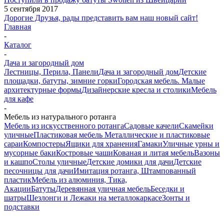
5 сентября 2017
Дорогие Друзья, рады представить вам наш новый сайт!
Главная
-
Каталог
-
Дача и загородный дом
Лестницы, Перила, Панели
Дача и загородный дом
Детские
площадки, батуты, зимние горки
Городская мебель. Малые
архитектурные формы
Дизайнерские кресла и столики
Мебель
для кафе
-
Мебель из натурального ротанга
Мебель из искусственного ротанга
Садовые качели
Скамейки
уличные
Пластиковая мебель
Металлические и пластиковые
сараи
Компостеры
Ящики для хранения
Гамаки
Уличные урны и
мусорные баки
Костровые чаши
Кованая и литая мебель
Вазоны
и кашпо
Столы уличные
Детские домики для дачи
Детские
песочницы для дачи
Имитация ротанга, Штампованный
пластик
Мебель из алюминия, Тика,
Акации
Батуты
Деревянная уличная мебель
Беседки и
шатры
Шезлонги и Лежаки на металлокаркасе
Зонты и
подставки