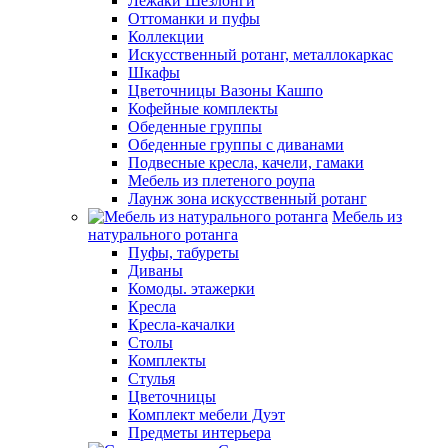
Лежаки Шезлонги
Оттоманки и пуфы
Коллекции
Искусственный ротанг, металлокаркас
Шкафы
Цветочницы Вазоны Кашпо
Кофейные комплекты
Обеденные группы
Обеденные группы с диванами
Подвесные кресла, качели, гамаки
Мебель из плетеного роупа
Лаунж зона искусственный ротанг
Мебель из
натурального ротанга
Пуфы, табуреты
Диваны
Комоды. этажерки
Кресла
Кресла-качалки
Столы
Комплекты
Стулья
Цветочницы
Комплект мебели Дуэт
Предметы интерьера