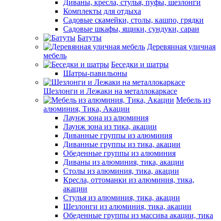
Диваны, кресла, стулья, пуфы, шезлонги
Комплекты для отдыха
Садовые скамейки, столы, кашпо, грядки
Садовые шкафы, ящики, сундуки, сараи
Батуты
Деревянная уличная
мебель
Беседки и шатры
Шатры-павильоны
Шезлонги и Лежаки на металлокаркасе
Мебель из
алюминия, Тика, Акации
Лаунж зона из алюминия
Лаунж зона из тика, акации
Диванные группы из алюминия
Диванные группы из тика, акации
Обеденные группы из алюминия
Диваны из алюминия, тика, акации
Столы из алюминия, тика, акации
Кресла, оттоманки из алюминия, тика,
акации
Стулья из алюминия, тика, акации
Шезлонги из алюминия, тика, акации
Обеденные группы из массива акации, тика