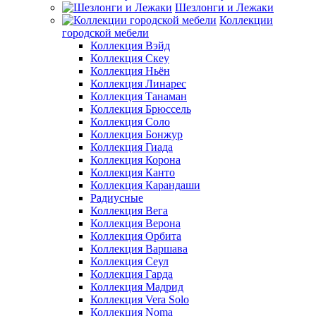
Шезлонги и Лежаки
Коллекции
городской мебели
Коллекция Вэйд
Коллекция Скеу
Коллекция Ньён
Коллекция Линарес
Коллекция Танаман
Коллекция Брюссель
Коллекция Соло
Коллекция Бонжур
Коллекция Гиада
Коллекция Корона
Коллекция Канто
Коллекция Карандаши
Радиусные
Коллекция Вега
Коллекция Верона
Коллекция Орбита
Коллекция Варшава
Коллекция Сеул
Коллекция Гарда
Коллекция Мадрид
Коллекция Vera Solo
Коллекция Noma