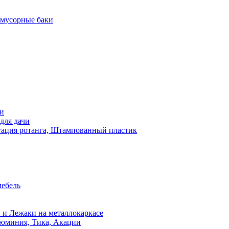
 мусорные баки
чи
для дачи
ация ротанга, Штампованный пластик
мебель
 и Лежаки на металлокаркасе
люминия, Тика, Акации