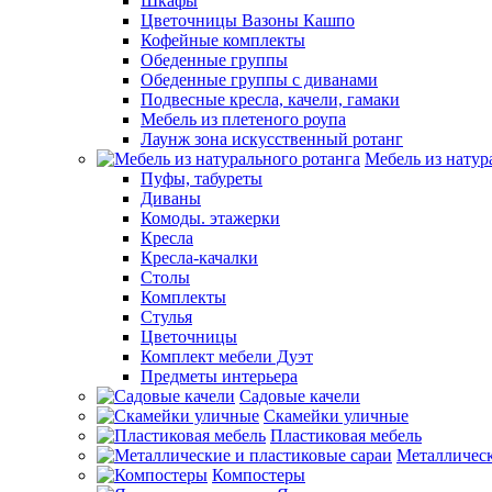
Шкафы
Цветочницы Вазоны Кашпо
Кофейные комплекты
Обеденные группы
Обеденные группы с диванами
Подвесные кресла, качели, гамаки
Мебель из плетеного роупа
Лаунж зона искусственный ротанг
Мебель из натур
Пуфы, табуреты
Диваны
Комоды. этажерки
Кресла
Кресла-качалки
Столы
Комплекты
Стулья
Цветочницы
Комплект мебели Дуэт
Предметы интерьера
Садовые качели
Скамейки уличные
Пластиковая мебель
Металлическ
Компостеры