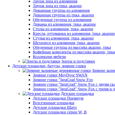
Лаунж зона из алюминия
Лаунж зона из тика, акации
Диванные группы из алюминия
Диванные группы из тика, акации
Обеденные группы из алюминия
Диваны из алюминия, тика, акации
Столы из алюминия, тика, акации
Кресла, оттоманки из алюминия, тика, акации
Стулья из алюминия, тика, акации
Шезлонги из алюминия, тика, акации
Обеденные группы из массива акации, тика
Кофейные комплекты из массива акации, тик
Коллекции мебели
Зонты и подставки
Детские площадки, батуты, зимние горки
Зимние зали
Зимние горки MoyDvor SWAN
Зимние горки "IgraGrad Snow Fox
Зимние горки "IgraGrad" Snow Fox с двумя ск
Зимние горки "IgraGrad" Snow Fox с тремя и 
Детские площадки
Детские площадки Премиум
Всесезонные площадки
Детские площадки Шато
Детские площадки серии W, В