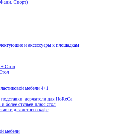
Фани, Спорт)
лектующие и аксессуары к площадкам
 + Стол
 Стол
ластиковой мебели 4+1
 подставки, держатели для HoReCa
 и более стульев плюс стол
тавки для летнего кафе
ой мебели