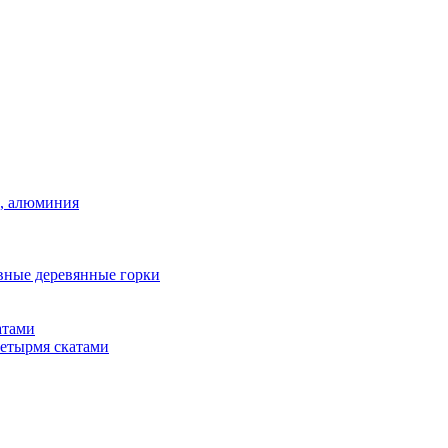
а, алюминия
вные деревянные горки
атами
четырмя скатами