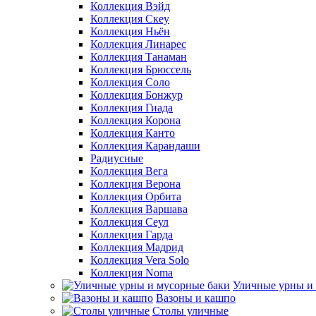
Коллекция Вэйд
Коллекция Скеу
Коллекция Ньён
Коллекция Линарес
Коллекция Танаман
Коллекция Брюссель
Коллекция Соло
Коллекция Бонжур
Коллекция Гиада
Коллекция Корона
Коллекция Канто
Коллекция Карандаши
Радиусные
Коллекция Вега
Коллекция Верона
Коллекция Орбита
Коллекция Варшава
Коллекция Сеул
Коллекция Гарда
Коллекция Мадрид
Коллекция Vera Solo
Коллекция Noma
Уличные урны и
Вазоны и кашпо
Столы уличные