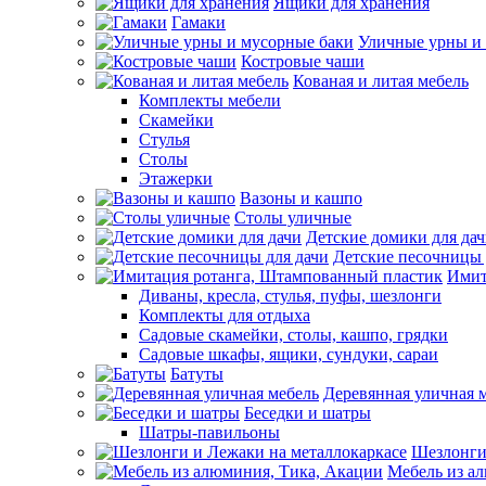
Ящики для хранения
Гамаки
Уличные урны и
Костровые чаши
Кованая и литая мебель
Комплекты мебели
Скамейки
Стулья
Столы
Этажерки
Вазоны и кашпо
Столы уличные
Детские домики для да
Детские песочницы 
Имит
Диваны, кресла, стулья, пуфы, шезлонги
Комплекты для отдыха
Садовые скамейки, столы, кашпо, грядки
Садовые шкафы, ящики, сундуки, сараи
Батуты
Деревянная уличная 
Беседки и шатры
Шатры-павильоны
Шезлонги
Мебель из а