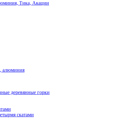
люминия, Тика, Акации
а, алюминия
вные деревянные горки
атами
четырмя скатами