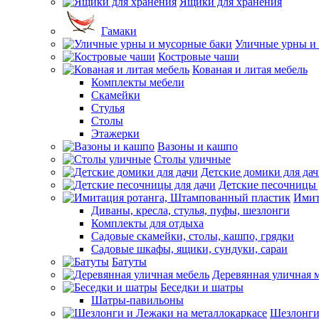
Ящики для хранения
Гамаки
Уличные урны и
Костровые чаши
Кованая и литая мебель
Комплекты мебели
Скамейки
Стулья
Столы
Этажерки
Вазоны и кашпо
Столы уличные
Детские домики для да
Детские песочницы 
Имит
Диваны, кресла, стулья, пуфы, шезлонги
Комплекты для отдыха
Садовые скамейки, столы, кашпо, грядки
Садовые шкафы, ящики, сундуки, сараи
Батуты
Деревянная уличная 
Беседки и шатры
Шатры-павильоны
Шезлонги