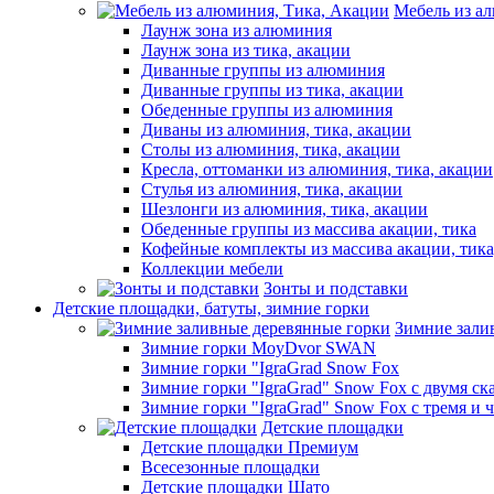
Мебель из а
Лаунж зона из алюминия
Лаунж зона из тика, акации
Диванные группы из алюминия
Диванные группы из тика, акации
Обеденные группы из алюминия
Диваны из алюминия, тика, акации
Столы из алюминия, тика, акации
Кресла, оттоманки из алюминия, тика, акации
Стулья из алюминия, тика, акации
Шезлонги из алюминия, тика, акации
Обеденные группы из массива акации, тика
Кофейные комплекты из массива акации, тик
Коллекции мебели
Зонты и подставки
Детские площадки, батуты, зимние горки
Зимние зали
Зимние горки MoyDvor SWAN
Зимние горки "IgraGrad Snow Fox
Зимние горки "IgraGrad" Snow Fox с двумя ск
Зимние горки "IgraGrad" Snow Fox с тремя и 
Детские площадки
Детские площадки Премиум
Всесезонные площадки
Детские площадки Шато