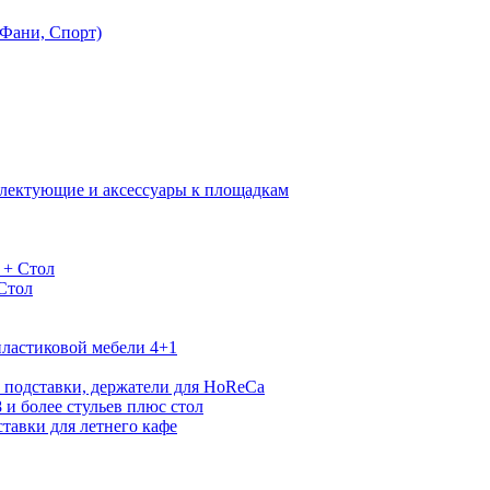
Фани, Спорт)
лектующие и аксессуары к площадкам
 + Стол
 Стол
ластиковой мебели 4+1
 подставки, держатели для HoReCa
 и более стульев плюс стол
тавки для летнего кафе