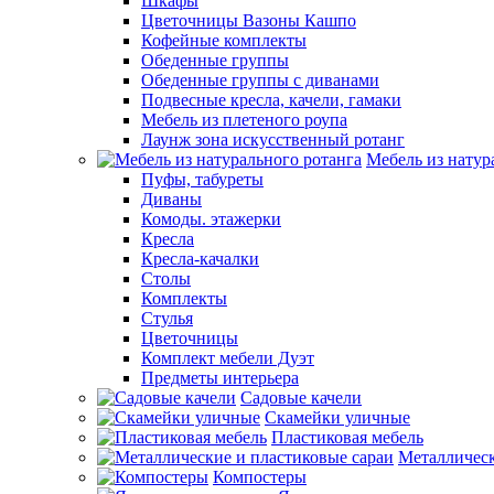
Шкафы
Цветочницы Вазоны Кашпо
Кофейные комплекты
Обеденные группы
Обеденные группы с диванами
Подвесные кресла, качели, гамаки
Мебель из плетеного роупа
Лаунж зона искусственный ротанг
Мебель из натур
Пуфы, табуреты
Диваны
Комоды. этажерки
Кресла
Кресла-качалки
Столы
Комплекты
Стулья
Цветочницы
Комплект мебели Дуэт
Предметы интерьера
Садовые качели
Скамейки уличные
Пластиковая мебель
Металлическ
Компостеры