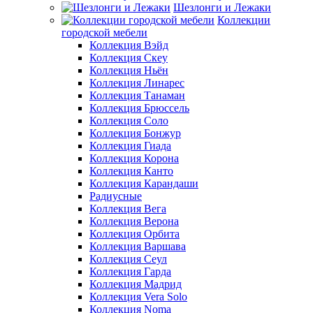
Шезлонги и Лежаки
Коллекции
городской мебели
Коллекция Вэйд
Коллекция Скеу
Коллекция Ньён
Коллекция Линарес
Коллекция Танаман
Коллекция Брюссель
Коллекция Соло
Коллекция Бонжур
Коллекция Гиада
Коллекция Корона
Коллекция Канто
Коллекция Карандаши
Радиусные
Коллекция Вега
Коллекция Верона
Коллекция Орбита
Коллекция Варшава
Коллекция Сеул
Коллекция Гарда
Коллекция Мадрид
Коллекция Vera Solo
Коллекция Noma