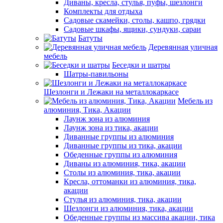
Диваны, кресла, стулья, пуфы, шезлонги
Комплекты для отдыха
Садовые скамейки, столы, кашпо, грядки
Садовые шкафы, ящики, сундуки, сараи
Батуты
Деревянная уличная
мебель
Беседки и шатры
Шатры-павильоны
Шезлонги и Лежаки на металлокаркасе
Мебель из
алюминия, Тика, Акации
Лаунж зона из алюминия
Лаунж зона из тика, акации
Диванные группы из алюминия
Диванные группы из тика, акации
Обеденные группы из алюминия
Диваны из алюминия, тика, акации
Столы из алюминия, тика, акации
Кресла, оттоманки из алюминия, тика,
акации
Стулья из алюминия, тика, акации
Шезлонги из алюминия, тика, акации
Обеденные группы из массива акации, тика