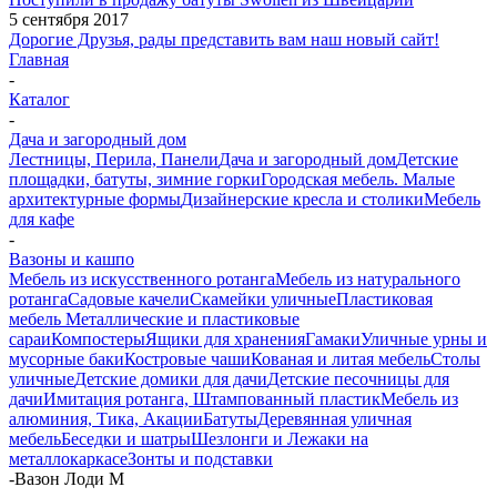
5 сентября 2017
Дорогие Друзья, рады представить вам наш новый сайт!
Главная
-
Каталог
-
Дача и загородный дом
Лестницы, Перила, Панели
Дача и загородный дом
Детские
площадки, батуты, зимние горки
Городская мебель. Малые
архитектурные формы
Дизайнерские кресла и столики
Мебель
для кафе
-
Вазоны и кашпо
Мебель из искусственного ротанга
Мебель из натурального
ротанга
Садовые качели
Скамейки уличные
Пластиковая
мебель
Металлические и пластиковые
сараи
Компостеры
Ящики для хранения
Гамаки
Уличные урны и
мусорные баки
Костровые чаши
Кованая и литая мебель
Столы
уличные
Детские домики для дачи
Детские песочницы для
дачи
Имитация ротанга, Штампованный пластик
Мебель из
алюминия, Тика, Акации
Батуты
Деревянная уличная
мебель
Беседки и шатры
Шезлонги и Лежаки на
металлокаркасе
Зонты и подставки
-
Вазон Лоди M