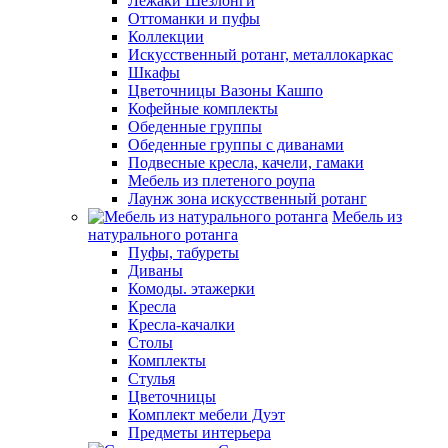
Лежаки Шезлонги
Оттоманки и пуфы
Коллекции
Искусственный ротанг, металлокаркас
Шкафы
Цветочницы Вазоны Кашпо
Кофейные комплекты
Обеденные группы
Обеденные группы с диванами
Подвесные кресла, качели, гамаки
Мебель из плетеного роупа
Лаунж зона искусственный ротанг
Мебель из
натурального ротанга
Пуфы, табуреты
Диваны
Комоды. этажерки
Кресла
Кресла-качалки
Столы
Комплекты
Стулья
Цветочницы
Комплект мебели Дуэт
Предметы интерьера