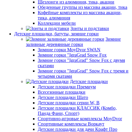
Шезлонги из алюминия, тика, акации
Обеденные группы из массива акации, тика
Кофейные комплекты из массива акации,
тика, алюминия
Коллекции мебели
Зонты и подставки
Детские площадки, батуты, зимние горки
Зимние
заливные деревянные горки
Зимние горки MoyDvor SWAN
Зимние горки "IgraGrad Snow Fox
Зимние горки "IgraGrad" Snow Fox с двумя
скатами
Зимние горки "IgraGrad" Snow Fox с тремя и
четырмя скатами
Детские площадки
Детские площадки Премиум
Всесезонные площадки
Детские площадки Шато
Детские площадки серии W, В
Детские площадки КЛАССИК (Комбо,
Панда Фани, Спорт)
Спортивно-игровые комплексы MoyDvor
Спортивные комплексы Воркаут
Детские площадки для дачи Крафт Про