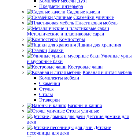
Комплект мебели Дуэт
Предметы интерьера
Садовые качели
Скамейки уличные
Пластиковая мебель
Металлические и пластиковые сараи
Компостеры
Ящики для хранения
Гамаки
Уличные урны
и мусорные баки
Костровые чаши
Кованая и литая мебель
Комплекты мебели
Скамейки
Стулья
Столы
Этажерки
Вазоны и кашпо
Столы уличные
Детские домики для
дачи
Детские
песочницы для дачи