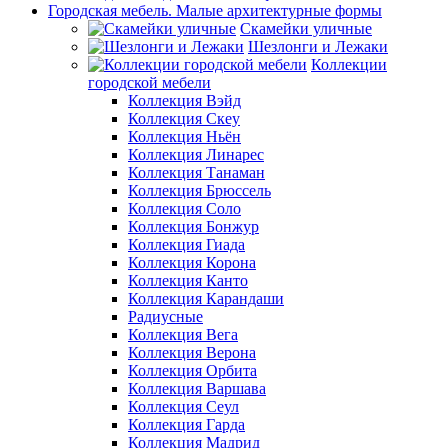
Городская мебель. Малые архитектурные формы
Скамейки уличные
Шезлонги и Лежаки
Коллекции
городской мебели
Коллекция Вэйд
Коллекция Скеу
Коллекция Ньён
Коллекция Линарес
Коллекция Танаман
Коллекция Брюссель
Коллекция Соло
Коллекция Бонжур
Коллекция Гиада
Коллекция Корона
Коллекция Канто
Коллекция Карандаши
Радиусные
Коллекция Вега
Коллекция Верона
Коллекция Орбита
Коллекция Варшава
Коллекция Сеул
Коллекция Гарда
Коллекция Мадрид