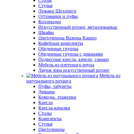
Столы
Стулья
Лежаки Шезлонги
Оттоманки и пуфы
Коллекции
Искусственный ротанг, металлокаркас
Шкафы
Цветочницы Вазоны Кашпо
Кофейные комплекты
Обеденные группы
Обеденные группы с диванами
Подвесные кресла, качели, гамаки
Мебель из плетеного роупа
Лаунж зона искусственный ротанг
Мебель из
натурального ротанга
Пуфы, табуреты
Диваны
Комоды. этажерки
Кресла
Кресла-качалки
Столы
Комплекты
Стулья
Цветочницы