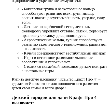
оздоровление и укрепление иммунитета:
- Боксёрская груша и баскетбольное кольцо
способствуют развитию всех групп мышц,
воспитывают целеустремлённость, усердие, силу
воли.
- Лазание по верёвочной сетке, лесенкам,
скалодрому укрепляет суставы, связки, формирует
правильную осанку, дисциплинирует.
- Акробатические кольца, турник способствуют
развитию атлетического телосложения, развивают
выносливость.
- Качели совершенствуют вестибулярный аппарат.
- Игры в песочнице развивают мышление,
воображение и успокаивают.
- Столик со скамейкой позволяют деткам поиграть
в настольные игры.
Купить детскую площадку "IgraGrad Крафт Про 4" –
сделать всё возможное для полноценного развития
детей свои семьи и всего двора!
Детский городок для дачи Крафт Про 4
включает: