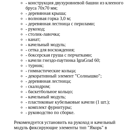
- конструкция двухуровневой башни из клееного
бруса 70х70 мм;
- деревянная крыша;
- волновая горка 3,0 м;
- деревянная лестница с перилами;
- рукоход;
- столик-лавочка;
- канат;
- качельный модуль;
- сетка для восхождения;
- боксерская груша с перчатками;
- качели гнездо-паутинка IgraGrad 60;
- турник;
- гимнастические кольца;
- декоративный элемент "Солнышко";
- деревянная лестница;
- скалодром;
- баскетбольное кольцо;
- качельный модуль;
- пластиковые кубельковые качели (1 шт.);
- комплект фурнитуры;
- руководство по сборке.
Рекомендуется установить на рукоход и качельный
модуль фиксирующие элементы тип "Якорь" в