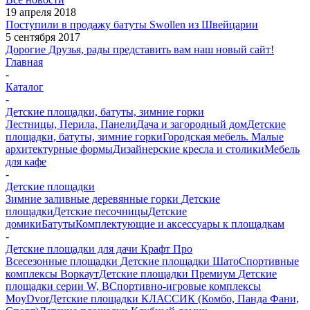
19 апреля 2018
Поступили в продажу батуты Swollen из Швейцарии
5 сентября 2017
Дорогие Друзья, рады представить вам наш новый сайт!
Главная
-
Каталог
-
Детские площадки, батуты, зимние горки
Лестницы, Перила, Панели
Дача и загородный дом
Детские
площадки, батуты, зимние горки
Городская мебель. Малые
архитектурные формы
Дизайнерские кресла и столики
Мебель
для кафе
-
Детские площадки
Зимние заливные деревянные горки
Детские
площадки
Детские песочницы
Детские
домики
Батуты
Комплектующие и аксессуары к площадкам
-
Детские площадки для дачи Крафт Про
Всесезонные площадки
Детские площадки Шато
Спортивные
комплексы Воркаут
Детские площадки Премиум
Детские
площадки серии W, В
Спортивно-игровые комплексы
MoyDvor
Детские площадки КЛАССИК (Комбо, Панда Фани,