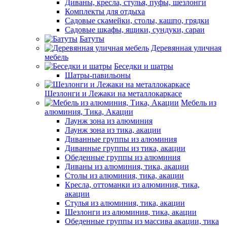
Диваны, кресла, стулья, пуфы, шезлонги
Комплекты для отдыха
Садовые скамейки, столы, кашпо, грядки
Садовые шкафы, ящики, сундуки, сараи
Батуты
Деревянная уличная
мебель
Беседки и шатры
Шатры-павильоны
Шезлонги и Лежаки на металлокаркасе
Мебель из
алюминия, Тика, Акации
Лаунж зона из алюминия
Лаунж зона из тика, акации
Диванные группы из алюминия
Диванные группы из тика, акации
Обеденные группы из алюминия
Диваны из алюминия, тика, акации
Столы из алюминия, тика, акации
Кресла, оттоманки из алюминия, тика,
акации
Стулья из алюминия, тика, акации
Шезлонги из алюминия, тика, акации
Обеденные группы из массива акации, тика