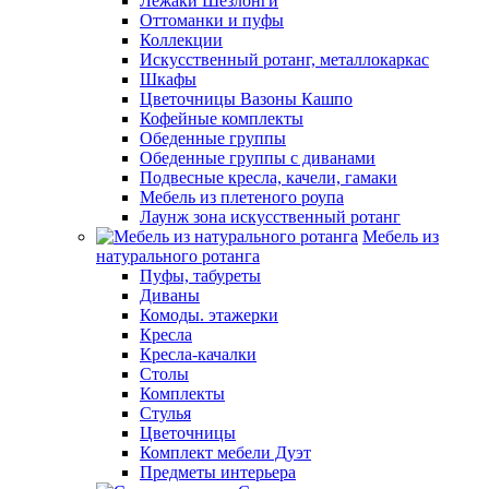
Лежаки Шезлонги
Оттоманки и пуфы
Коллекции
Искусственный ротанг, металлокаркас
Шкафы
Цветочницы Вазоны Кашпо
Кофейные комплекты
Обеденные группы
Обеденные группы с диванами
Подвесные кресла, качели, гамаки
Мебель из плетеного роупа
Лаунж зона искусственный ротанг
Мебель из
натурального ротанга
Пуфы, табуреты
Диваны
Комоды. этажерки
Кресла
Кресла-качалки
Столы
Комплекты
Стулья
Цветочницы
Комплект мебели Дуэт
Предметы интерьера