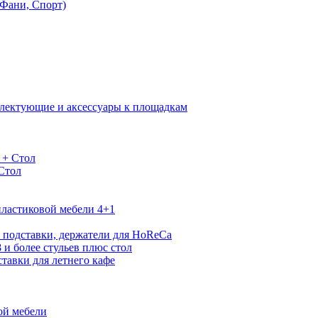
Фани, Спорт)
лектующие и аксессуары к площадкам
 + Стол
 Стол
ластиковой мебели 4+1
 подставки, держатели для HoReCa
 и более стульев плюс стол
тавки для летнего кафе
ой мебели