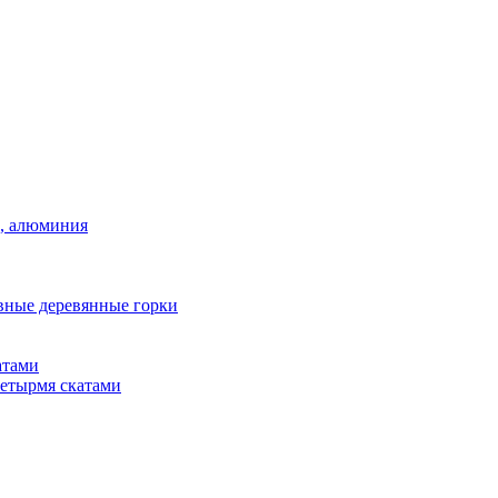
а, алюминия
вные деревянные горки
атами
четырмя скатами