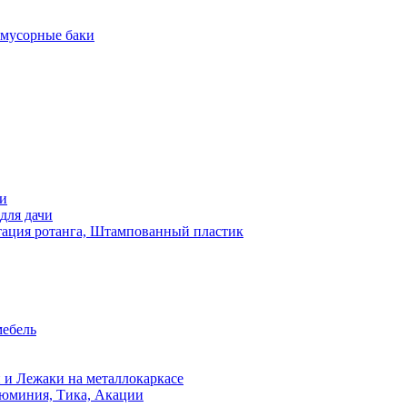
 мусорные баки
чи
для дачи
ация ротанга, Штампованный пластик
мебель
 и Лежаки на металлокаркасе
люминия, Тика, Акации