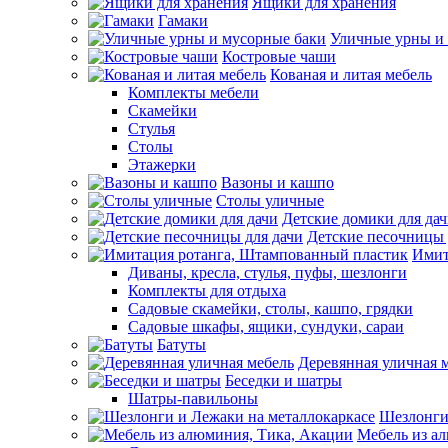
Ящики для хранения
Гамаки
Уличные урны и
Костровые чаши
Кованая и литая мебель
Комплекты мебели
Скамейки
Стулья
Столы
Этажерки
Вазоны и кашпо
Столы уличные
Детские домики для да
Детские песочницы 
Имит
Диваны, кресла, стулья, пуфы, шезлонги
Комплекты для отдыха
Садовые скамейки, столы, кашпо, грядки
Садовые шкафы, ящики, сундуки, сараи
Батуты
Деревянная уличная 
Беседки и шатры
Шатры-павильоны
Шезлонги
Мебель из а