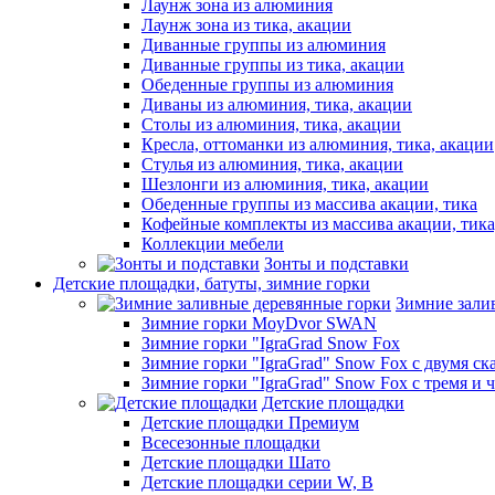
Лаунж зона из алюминия
Лаунж зона из тика, акации
Диванные группы из алюминия
Диванные группы из тика, акации
Обеденные группы из алюминия
Диваны из алюминия, тика, акации
Столы из алюминия, тика, акации
Кресла, оттоманки из алюминия, тика, акации
Стулья из алюминия, тика, акации
Шезлонги из алюминия, тика, акации
Обеденные группы из массива акации, тика
Кофейные комплекты из массива акации, тик
Коллекции мебели
Зонты и подставки
Детские площадки, батуты, зимние горки
Зимние зали
Зимние горки MoyDvor SWAN
Зимние горки "IgraGrad Snow Fox
Зимние горки "IgraGrad" Snow Fox с двумя ск
Зимние горки "IgraGrad" Snow Fox с тремя и 
Детские площадки
Детские площадки Премиум
Всесезонные площадки
Детские площадки Шато
Детские площадки серии W, В