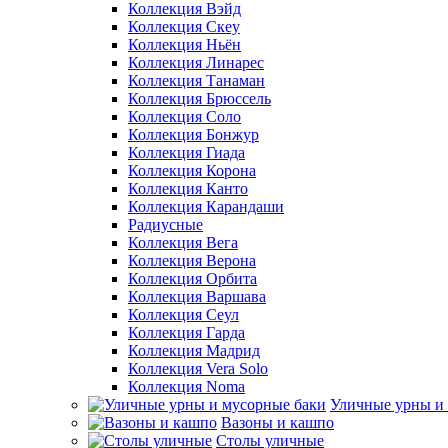
Коллекция Вэйд
Коллекция Скеу
Коллекция Ньён
Коллекция Линарес
Коллекция Танаман
Коллекция Брюссель
Коллекция Соло
Коллекция Бонжур
Коллекция Гиада
Коллекция Корона
Коллекция Канто
Коллекция Карандаши
Радиусные
Коллекция Вега
Коллекция Верона
Коллекция Орбита
Коллекция Варшава
Коллекция Сеул
Коллекция Гарда
Коллекция Мадрид
Коллекция Vera Solo
Коллекция Noma
Уличные урны и
Вазоны и кашпо
Столы уличные