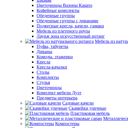
Шкафы
Цветочницы Вазоны Кашпо
Кофейные комплекты
Обеденные группы
Обеденные группы с диванами
Подвесные кресла, качели, гамаки
Мебель из плетеного роупа
Лаунж зона искусственный ротанг
Мебель из натур
Пуфы, табуреты
Диваны
Комоды. этажерки
Кресла
Кресла-качалки
Столы
Комплекты
Стулья
Цветочницы
Комплект мебели Дуэт
Предметы интерьера
Садовые качели
Скамейки уличные
Пластиковая мебель
Металлическ
Компостеры