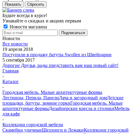
Показать
Сбросить
Будьте всегда в курсе!
Узнавайте о скидках и акциях первым
Новости магазина
Новости
Все новости
19 апреля 2018
Поступили в продажу батуты Swollen из Швейцарии
5 сентября 2017
Дорогие Друзья, рады представить вам наш новый сайт!
Главная
-
Каталог
-
Городская мебель. Малые архитектурные формы
Лестницы, Перила, Панели
Дача и загородный дом
Детские
площадки, батуты, зимние горки
Городская мебель. Малые
архитектурные формы
Дизайнерские кресла и столики
Мебель
для кафе
-
Коллекции городской мебели
Скамейки уличные
Шезлонги и Лежаки
Коллекции городской