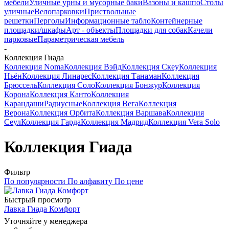
мебели
Уличные урны и мусорные баки
Вазоны и кашпо
Столы
уличные
Велопарковки
Приствольные
решетки
Перголы
Информационные табло
Контейнерные
площадки/шкафы
Арт - объекты
Площадки для собак
Качели
парковые
Параметрическая мебель
-
Коллекция Гиада
Коллекция Noma
Коллекция Вэйд
Коллекция Скеу
Коллекция
Ньён
Коллекция Линарес
Коллекция Танаман
Коллекция
Брюссель
Коллекция Соло
Коллекция Бонжур
Коллекция
Корона
Коллекция Канто
Коллекция
Карандаши
Радиусные
Коллекция Вега
Коллекция
Верона
Коллекция Орбита
Коллекция Варшава
Коллекция
Сеул
Коллекция Гарда
Коллекция Мадрид
Коллекция Vera Solo
Коллекция Гиада
Фильтр
По популярности
По алфавиту
По цене
Быстрый просмотр
Лавка Гиада Комфорт
Уточняйте у менеджера