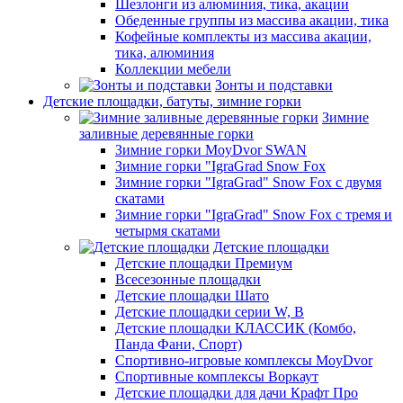
Шезлонги из алюминия, тика, акации
Обеденные группы из массива акации, тика
Кофейные комплекты из массива акации,
тика, алюминия
Коллекции мебели
Зонты и подставки
Детские площадки, батуты, зимние горки
Зимние
заливные деревянные горки
Зимние горки MoyDvor SWAN
Зимние горки "IgraGrad Snow Fox
Зимние горки "IgraGrad" Snow Fox с двумя
скатами
Зимние горки "IgraGrad" Snow Fox с тремя и
четырмя скатами
Детские площадки
Детские площадки Премиум
Всесезонные площадки
Детские площадки Шато
Детские площадки серии W, В
Детские площадки КЛАССИК (Комбо,
Панда Фани, Спорт)
Спортивно-игровые комплексы MoyDvor
Спортивные комплексы Воркаут
Детские площадки для дачи Крафт Про