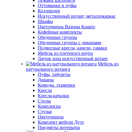
Лежаки Шезлонги
Оттоманки и пуфы
Коллекции
Искусственный ротанг, металлокаркас
Шкафы
Цветочницы Вазоны Кашпо
Кофейные комплекты
Обеденные группы
Обеденные группы с диванами
Подвесные кресла, качели, гамаки
Мебель из плетеного роупа
Лаунж зона искусственный ротанг
Мебель из
натурального ротанга
Пуфы, табуреты
Диваны
Комоды. этажерки
Кресла
Кресла-качалки
Столы
Комплекты
Стулья
Цветочницы
Комплект мебели Дуэт
Предметы интерьера