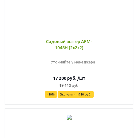
Садовый шатер AFM-
1048H (2х2х2)
Уточняйте у менеджера
17 200
руб.
/шт
19 110
руб.
-
10
%
Экономия
1 910
руб.