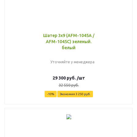
Шатер 3х9 (AFM-1045A /
AFM-1045C) зеленый.
белый
Уточняйте у менеджера
29 300
руб.
/шт
32 550
руб.
-
10
%
Экономия
3 250
руб.