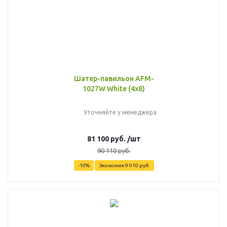
Шатер-павильон AFM-
1027W White (4х8)
Уточняйте у менеджера
81 100
руб.
/шт
90 110
руб.
-
10
%
Экономия
9 010
руб.