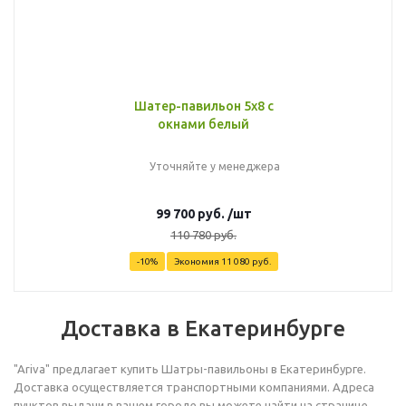
Шатер-павильон 5х8 с
окнами белый
Уточняйте у менеджера
99 700
руб.
/шт
110 780
руб.
-
10
%
Экономия
11 080
руб.
Доставка в Екатеринбурге
"Ariva" предлагает купить Шатры-павильоны в Екатеринбурге.
Доставка осуществляется транспортными компаниями. Адреса
пунктов выдачи в вашем городе вы можете найти на странице