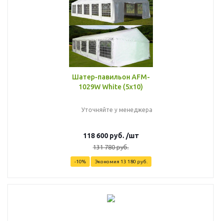
Шатер-павильон AFM-
1029W White (5х10)
Уточняйте у менеджера
118 600
руб.
/шт
131 780
руб.
-
10
%
Экономия
13 180
руб.