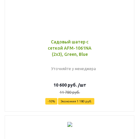
Садовый шатер с
сеткой AFM-1061NA
(2х3), Green, Blue
Уточняйте у менеджера
10 600
руб.
/шт
11 780
руб.
-
10
%
Экономия
1 180
руб.