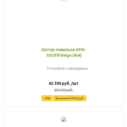
Шатер-павильон AFM-
1032FB Beige (4х4)
Уточняйте у менеджера
62 300
руб.
/шт
69 220
руб.
-
10
%
Экономия
6 920
руб.