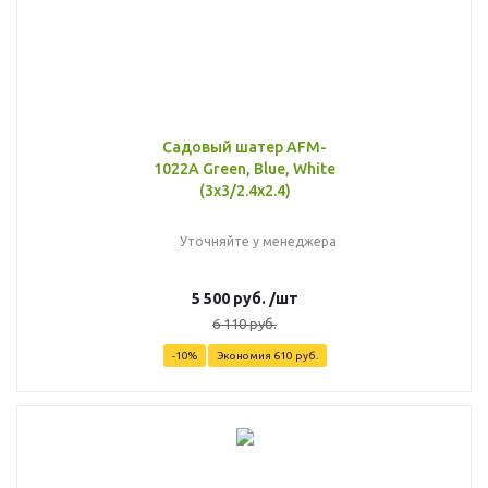
Садовый шатер AFM-
1022A Green, Blue, White
(3х3/2.4х2.4)
Уточняйте у менеджера
5 500
руб.
/шт
6 110
руб.
-
10
%
Экономия
610
руб.