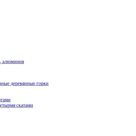
а, алюминия
вные деревянные горки
атами
четырмя скатами