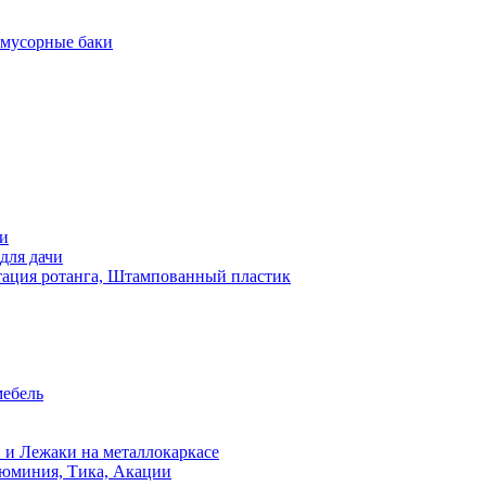
 мусорные баки
чи
для дачи
ация ротанга, Штампованный пластик
мебель
 и Лежаки на металлокаркасе
люминия, Тика, Акации