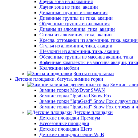
Лаунж зона из алюминия
Лаунж зона из тика, акации
Диванные группы из алюминия
Диванные группы из тика, акации
Обеденные группы из алюминия
Диваны из алюминия, тика, акации
Столы из алюминия, тика, акации
Кресла, оттоманки из алюминия, тика, акации
Стулья из алюминия, тика, акации
Шезлонги из алюминия, тика, акации
Обеденные группы из массива акации, тика
Кофейные комплекты из массива акации, тик
Коллекции мебели
Зонты и подставки
Детские площадки, батуты, зимние горки
Зимние зали
Зимние горки MoyDvor SWAN
Зимние горки "IgraGrad Snow Fox
Зимние горки "IgraGrad" Snow Fox с двумя ск
Зимние горки "IgraGrad" Snow Fox с тремя и 
Детские площадки
Детские площадки Премиум
Всесезонные площадки
Детские площадки Шато
Детские площадки серии W, В