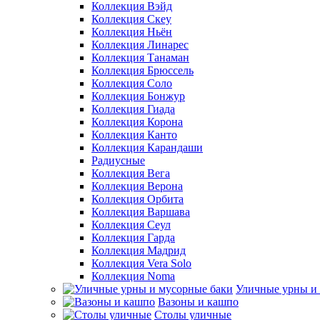
Коллекция Вэйд
Коллекция Скеу
Коллекция Ньён
Коллекция Линарес
Коллекция Танаман
Коллекция Брюссель
Коллекция Соло
Коллекция Бонжур
Коллекция Гиада
Коллекция Корона
Коллекция Канто
Коллекция Карандаши
Радиусные
Коллекция Вега
Коллекция Верона
Коллекция Орбита
Коллекция Варшава
Коллекция Сеул
Коллекция Гарда
Коллекция Мадрид
Коллекция Vera Solo
Коллекция Noma
Уличные урны и
Вазоны и кашпо
Столы уличные