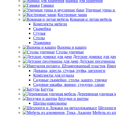
Ящики для хранения
Гамаки
Уличные урны и
Костровые чаши
Кованая и литая мебель
Комплекты мебели
Скамейки
Стулья
Столы
Этажерки
Вазоны и кашпо
Столы уличные
Детские домики для да
Детские песочницы 
Имит
Диваны, кресла, стулья, пуфы, шезлонги
Комплекты для отдыха
Садовые скамейки, столы, кашпо, грядки
Садовые шкафы, ящики, сундуки, сараи
Батуты
Деревянная уличная 
Беседки и шатры
Шатры-павильоны
Шезлонги
Мебель из а