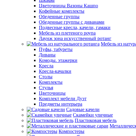
Шкафы
Цветочницы Вазоны Кашпо
Кофейные комплекты
Обеденные группы
Обеденные группы с диванами
Подвесные кресла, качели, гамаки
Мебель из плетеного роупа
Лаунж зона искусственный ротанг
Мебель из натур
Пуфы, табуреты
Диваны
Комоды. этажерки
Кресла
Кресла-качалки
Столы
Комплекты
Стулья
Цветочницы
Комплект мебели Дуэт
Предметы интерьера
Садовые качели
Скамейки уличные
Пластиковая мебель
Металлическ
Компостеры