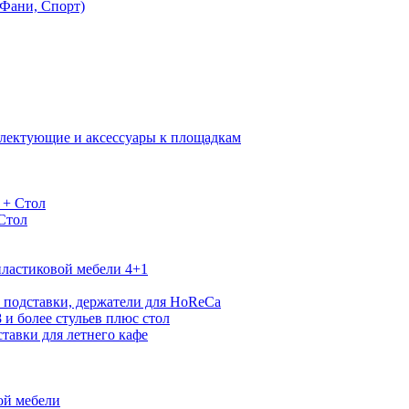
Фани, Спорт)
лектующие и аксессуары к площадкам
 + Стол
 Стол
ластиковой мебели 4+1
 подставки, держатели для HoReCa
 и более стульев плюс стол
тавки для летнего кафе
ой мебели