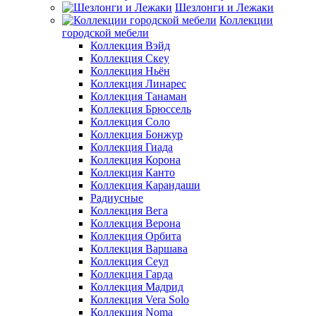
Шезлонги и Лежаки
Коллекции
городской мебели
Коллекция Вэйд
Коллекция Скеу
Коллекция Ньён
Коллекция Линарес
Коллекция Танаман
Коллекция Брюссель
Коллекция Соло
Коллекция Бонжур
Коллекция Гиада
Коллекция Корона
Коллекция Канто
Коллекция Карандаши
Радиусные
Коллекция Вега
Коллекция Верона
Коллекция Орбита
Коллекция Варшава
Коллекция Сеул
Коллекция Гарда
Коллекция Мадрид
Коллекция Vera Solo
Коллекция Noma