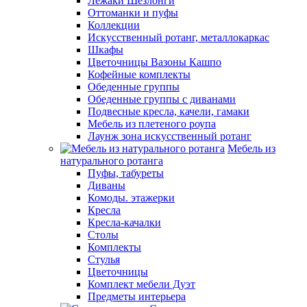
Лежаки Шезлонги
Оттоманки и пуфы
Коллекции
Искусственный ротанг, металлокаркас
Шкафы
Цветочницы Вазоны Кашпо
Кофейные комплекты
Обеденные группы
Обеденные группы с диванами
Подвесные кресла, качели, гамаки
Мебель из плетеного роупа
Лаунж зона искусственный ротанг
Мебель из
натурального ротанга
Пуфы, табуреты
Диваны
Комоды. этажерки
Кресла
Кресла-качалки
Столы
Комплекты
Стулья
Цветочницы
Комплект мебели Дуэт
Предметы интерьера