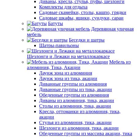
Диваны, кресла, стулья, пуфы, шезлонги
Комплекты для отдыха
Садовые скамейки, столы, кашпо, грядки
Садовые шкафы, ящики, сундуки, сараи
Батуты
Деревянная уличная
мебель
Беседки и шатры
Шатры-павильоны
Шезлонги и Лежаки на металлокаркасе
Мебель из
алюминия, Тика, Акации
Лаунж зона из алюминия
Лаунж зона из тика, акации
Диванные группы из алюминия
Диванные группы из тика, акации
Обеденные группы из алюминия
Диваны из алюминия, тика, акации
Столы из алюминия, тика, акации
Кресла, оттоманки из алюминия, тика,
акации
Стулья из алюминия, тика, акации
Шезлонги из алюминия, тика, акации
Обеденные группы из массива акации, тика