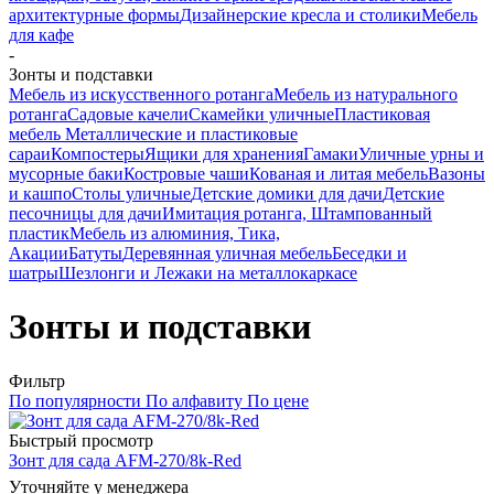
архитектурные формы
Дизайнерские кресла и столики
Мебель
для кафе
-
Зонты и подставки
Мебель из искусственного ротанга
Мебель из натурального
ротанга
Садовые качели
Скамейки уличные
Пластиковая
мебель
Металлические и пластиковые
сараи
Компостеры
Ящики для хранения
Гамаки
Уличные урны и
мусорные баки
Костровые чаши
Кованая и литая мебель
Вазоны
и кашпо
Столы уличные
Детские домики для дачи
Детские
песочницы для дачи
Имитация ротанга, Штампованный
пластик
Мебель из алюминия, Тика,
Акации
Батуты
Деревянная уличная мебель
Беседки и
шатры
Шезлонги и Лежаки на металлокаркасе
Зонты и подставки
Фильтр
По популярности
По алфавиту
По цене
Быстрый просмотр
Зонт для сада AFM-270/8k-Red
Уточняйте у менеджера