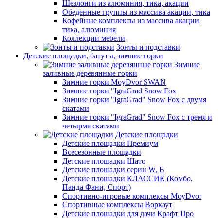
Шезлонги из алюминия, тика, акации
Обеденные группы из массива акации, тика
Кофейные комплекты из массива акации,
тика, алюминия
Коллекции мебели
Зонты и подставки
Детские площадки, батуты, зимние горки
Зимние
заливные деревянные горки
Зимние горки MoyDvor SWAN
Зимние горки "IgraGrad Snow Fox
Зимние горки "IgraGrad" Snow Fox с двумя
скатами
Зимние горки "IgraGrad" Snow Fox с тремя и
четырмя скатами
Детские площадки
Детские площадки Премиум
Всесезонные площадки
Детские площадки Шато
Детские площадки серии W, В
Детские площадки КЛАССИК (Комбо,
Панда Фани, Спорт)
Спортивно-игровые комплексы MoyDvor
Спортивные комплексы Воркаут
Детские площадки для дачи Крафт Про