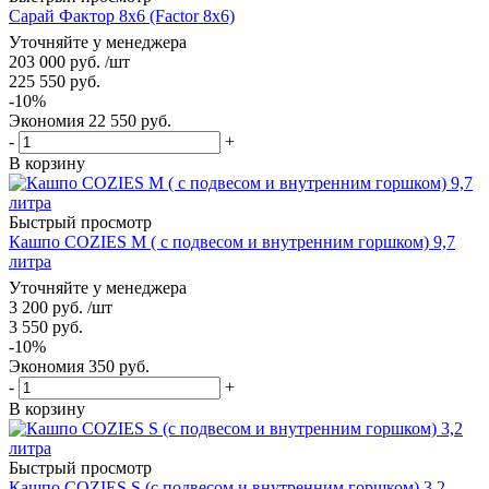
Сарай Фактор 8x6 (Factor 8x6)
Уточняйте у менеджера
203 000
руб.
/шт
225 550
руб.
-
10
%
Экономия
22 550
руб.
-
+
В корзину
Быстрый просмотр
Кашпо COZIES M ( с подвесом и внутренним горшком) 9,7
литра
Уточняйте у менеджера
3 200
руб.
/шт
3 550
руб.
-
10
%
Экономия
350
руб.
-
+
В корзину
Быстрый просмотр
Кашпо COZIES S (с подвесом и внутренним горшком) 3,2