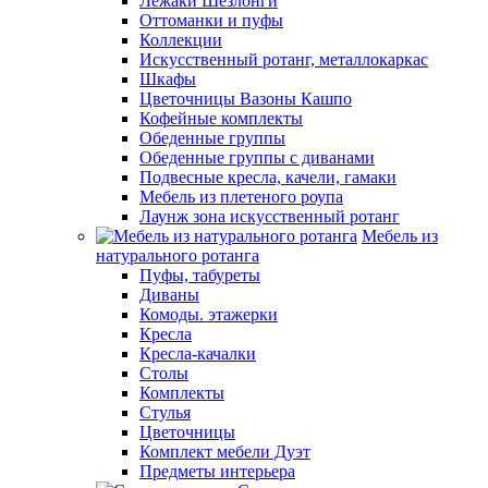
Лежаки Шезлонги
Оттоманки и пуфы
Коллекции
Искусственный ротанг, металлокаркас
Шкафы
Цветочницы Вазоны Кашпо
Кофейные комплекты
Обеденные группы
Обеденные группы с диванами
Подвесные кресла, качели, гамаки
Мебель из плетеного роупа
Лаунж зона искусственный ротанг
Мебель из
натурального ротанга
Пуфы, табуреты
Диваны
Комоды. этажерки
Кресла
Кресла-качалки
Столы
Комплекты
Стулья
Цветочницы
Комплект мебели Дуэт
Предметы интерьера