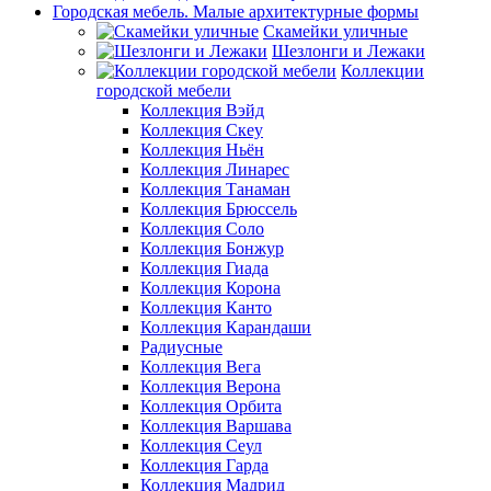
Городская мебель. Малые архитектурные формы
Скамейки уличные
Шезлонги и Лежаки
Коллекции
городской мебели
Коллекция Вэйд
Коллекция Скеу
Коллекция Ньён
Коллекция Линарес
Коллекция Танаман
Коллекция Брюссель
Коллекция Соло
Коллекция Бонжур
Коллекция Гиада
Коллекция Корона
Коллекция Канто
Коллекция Карандаши
Радиусные
Коллекция Вега
Коллекция Верона
Коллекция Орбита
Коллекция Варшава
Коллекция Сеул
Коллекция Гарда
Коллекция Мадрид