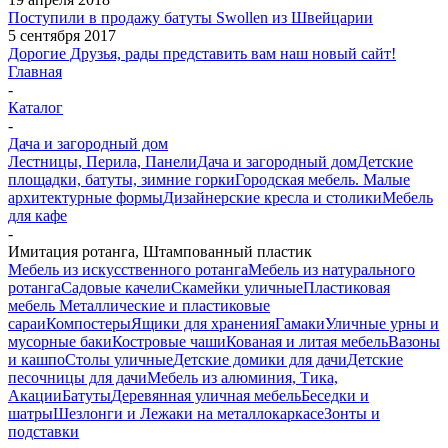
Поступили в продажу батуты Swollen из Швейцарии
5 сентября 2017
Дорогие Друзья, рады представить вам наш новый сайт!
Главная
-
Каталог
-
Дача и загородный дом
Лестницы, Перила, Панели
Дача и загородный дом
Детские
площадки, батуты, зимние горки
Городская мебель. Малые
архитектурные формы
Дизайнерские кресла и столики
Мебель
для кафе
-
Имитация ротанга, Штампованный пластик
Мебель из искусственного ротанга
Мебель из натурального
ротанга
Садовые качели
Скамейки уличные
Пластиковая
мебель
Металлические и пластиковые
сараи
Компостеры
Ящики для хранения
Гамаки
Уличные урны и
мусорные баки
Костровые чаши
Кованая и литая мебель
Вазоны
и кашпо
Столы уличные
Детские домики для дачи
Детские
песочницы для дачи
Мебель из алюминия, Тика,
Акации
Батуты
Деревянная уличная мебель
Беседки и
шатры
Шезлонги и Лежаки на металлокаркасе
Зонты и
подставки