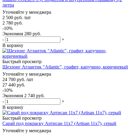
литра
Уточняйте у менеджера
2 500
руб.
/шт
2 780
руб.
-
10
%
Экономия
280
руб.
-
+
В корзину
Быстрый просмотр
Шезлонг Атлантик "Atlantic", графит, капучино, коричневый
Уточняйте у менеджера
24 700
руб.
/шт
27 440
руб.
-
10
%
Экономия
2 740
руб.
-
+
В корзину
Быстрый просмотр
Сарай под покраску Артисан 11х7 (Artisan 11x7), серый
Уточняйте у менеджера