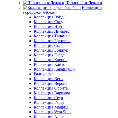
Шезлонги и Лежаки
Коллекции
городской мебели
Коллекция Вэйд
Коллекция Скеу
Коллекция Ньён
Коллекция Линарес
Коллекция Танаман
Коллекция Брюссель
Коллекция Соло
Коллекция Бонжур
Коллекция Гиада
Коллекция Корона
Коллекция Канто
Коллекция Карандаши
Радиусные
Коллекция Вега
Коллекция Верона
Коллекция Орбита
Коллекция Варшава
Коллекция Сеул
Коллекция Гарда
Коллекция Мадрид
Коллекция Vera Solo
Коллекция Noma