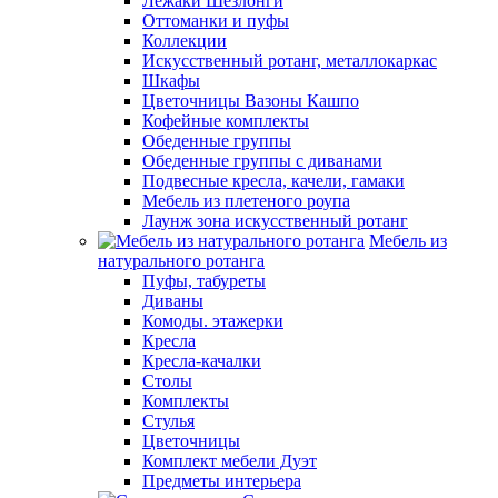
Лежаки Шезлонги
Оттоманки и пуфы
Коллекции
Искусственный ротанг, металлокаркас
Шкафы
Цветочницы Вазоны Кашпо
Кофейные комплекты
Обеденные группы
Обеденные группы с диванами
Подвесные кресла, качели, гамаки
Мебель из плетеного роупа
Лаунж зона искусственный ротанг
Мебель из
натурального ротанга
Пуфы, табуреты
Диваны
Комоды. этажерки
Кресла
Кресла-качалки
Столы
Комплекты
Стулья
Цветочницы
Комплект мебели Дуэт
Предметы интерьера