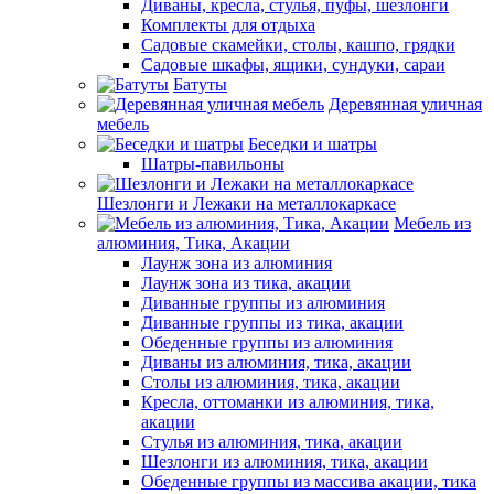
Диваны, кресла, стулья, пуфы, шезлонги
Комплекты для отдыха
Садовые скамейки, столы, кашпо, грядки
Садовые шкафы, ящики, сундуки, сараи
Батуты
Деревянная уличная
мебель
Беседки и шатры
Шатры-павильоны
Шезлонги и Лежаки на металлокаркасе
Мебель из
алюминия, Тика, Акации
Лаунж зона из алюминия
Лаунж зона из тика, акации
Диванные группы из алюминия
Диванные группы из тика, акации
Обеденные группы из алюминия
Диваны из алюминия, тика, акации
Столы из алюминия, тика, акации
Кресла, оттоманки из алюминия, тика,
акации
Стулья из алюминия, тика, акации
Шезлонги из алюминия, тика, акации
Обеденные группы из массива акации, тика