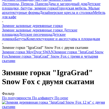
Лестницы, Перила, Панели
Дача и загородный дом
Детские
площадки, батуты, зимние горки
Городская мебель. Малые
архитектурные формы
Дизайнерские кресла и столики
Мебель
для кафе
-
Зимние заливные деревянные горки
Зимние заливные деревянные горки
Детские
площадки
Детские песочницы
Детские
домики
Батуты
Комплектующие и аксессуары к площадкам
-
Зимние горки "IgraGrad" Snow Fox с двумя скатами
Зимние горки MoyDvor SWAN
Зимние горки "IgraGrad Snow
Fox
Зимние горки "IgraGrad" Snow Fox с тремя и четырмя
скатами
Зимние горки "IgraGrad"
Snow Fox с двумя скатами
Фильтр
По популярности
По алфавиту
По цене