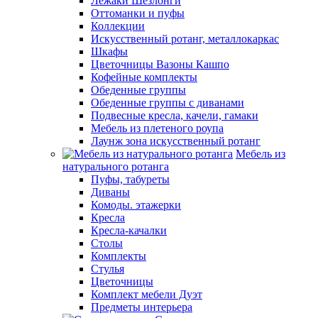
Лежаки Шезлонги
Оттоманки и пуфы
Коллекции
Искусственный ротанг, металлокаркас
Шкафы
Цветочницы Вазоны Кашпо
Кофейные комплекты
Обеденные группы
Обеденные группы с диванами
Подвесные кресла, качели, гамаки
Мебель из плетеного роупа
Лаунж зона искусственный ротанг
Мебель из
натурального ротанга
Пуфы, табуреты
Диваны
Комоды. этажерки
Кресла
Кресла-качалки
Столы
Комплекты
Стулья
Цветочницы
Комплект мебели Дуэт
Предметы интерьера