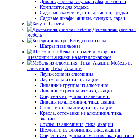
Диваны, кресла, стулья, пуфы, шезлонги
Комплекты для отдыха
Садовые скамейки, столы, кашпо, грядки
Садовые шкафы, ящики, сундуки, сараи
Батуты
Деревянная уличная
мебель
Беседки и шатры
Шатры-павильоны
Шезлонги и Лежаки на металлокаркасе
Мебель из
алюминия, Тика, Акации
Лаунж зона из алюминия
Лаунж зона из тика, акации
Диванные группы из алюминия
Диванные группы из тика, акации
Обеденные группы из алюминия
Диваны из алюминия, тика, акации
Столы из алюминия, тика, акации
Кресла, оттоманки из алюминия, тика,
акации
Стулья из алюминия, тика, акации
Шезлонги из алюминия, тика, акации
Обеденные группы из массива акации, тика