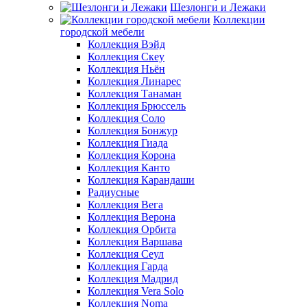
Шезлонги и Лежаки
Коллекции
городской мебели
Коллекция Вэйд
Коллекция Скеу
Коллекция Ньён
Коллекция Линарес
Коллекция Танаман
Коллекция Брюссель
Коллекция Соло
Коллекция Бонжур
Коллекция Гиада
Коллекция Корона
Коллекция Канто
Коллекция Карандаши
Радиусные
Коллекция Вега
Коллекция Верона
Коллекция Орбита
Коллекция Варшава
Коллекция Сеул
Коллекция Гарда
Коллекция Мадрид
Коллекция Vera Solo
Коллекция Noma