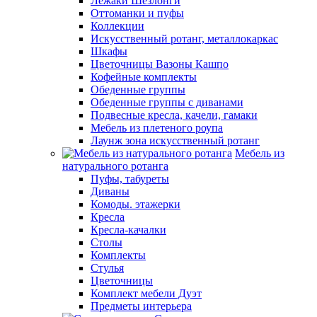
Лежаки Шезлонги
Оттоманки и пуфы
Коллекции
Искусственный ротанг, металлокаркас
Шкафы
Цветочницы Вазоны Кашпо
Кофейные комплекты
Обеденные группы
Обеденные группы с диванами
Подвесные кресла, качели, гамаки
Мебель из плетеного роупа
Лаунж зона искусственный ротанг
Мебель из
натурального ротанга
Пуфы, табуреты
Диваны
Комоды. этажерки
Кресла
Кресла-качалки
Столы
Комплекты
Стулья
Цветочницы
Комплект мебели Дуэт
Предметы интерьера