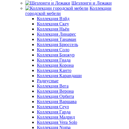
Шезлонги и Лежаки
Коллекции
городской мебели
Коллекция Вэйд
Коллекция Скеу
Коллекция Ньён
Коллекция Линарес
Коллекция Танаман
Коллекция Брюссель
Коллекция Соло
Коллекция Бонжур
Коллекция Гиада
Коллекция Корона
Коллекция Канто
Коллекция Карандаши
Радиусные
Коллекция Вега
Коллекция Верона
Коллекция Орбита
Коллекция Варшава
Коллекция Сеул
Коллекция Гарда
Коллекция Мадрид
Коллекция Vera Solo
Коллекция Noma