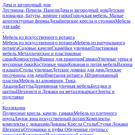
Дача и загородный дом
Лестницы, Перила, Панели
Дача и загородный дом
Детские
площадки, батуты, зимние горки
Городская мебель. Малые
архитектурные формы
Дизайнерские кресла и столики
Мебель
для кафе
-
Мебель из искусственного ротанга
Мебель из искусственного ротанга
Мебель из натурального
ротанга
Садовые качели
Скамейки уличные
Пластиковая
мебель
Металлические и пластиковые
сараи
Компостеры
Ящики для хранения
Гамаки
Уличные урны и
мусорные баки
Костровые чаши
Кованая и литая мебель
Вазоны
и кашпо
Столы уличные
Детские домики для дачи
Детские
песочницы для дачи
Имитация ротанга, Штампованный
пластик
Мебель из алюминия, Тика,
Акации
Батуты
Деревянная уличная мебель
Беседки и
шатры
Шезлонги и Лежаки на металлокаркасе
Зонты и
подставки
-
Коллекции
Подвесные кресла, качели, гамаки
Мебель из плетеного
роупа
Лаунж зона искусственный ротанг
Комплекты,
комплекты с диванами
Диваны
Кресла
Столы
Стулья
Лежаки
Шезлонги
Оттоманки и пуфы
Обеденные группы с
диванами
Коллекции
Искусственный ротанг,