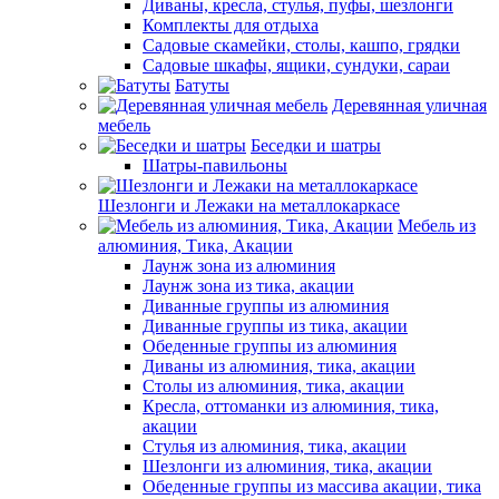
Диваны, кресла, стулья, пуфы, шезлонги
Комплекты для отдыха
Садовые скамейки, столы, кашпо, грядки
Садовые шкафы, ящики, сундуки, сараи
Батуты
Деревянная уличная
мебель
Беседки и шатры
Шатры-павильоны
Шезлонги и Лежаки на металлокаркасе
Мебель из
алюминия, Тика, Акации
Лаунж зона из алюминия
Лаунж зона из тика, акации
Диванные группы из алюминия
Диванные группы из тика, акации
Обеденные группы из алюминия
Диваны из алюминия, тика, акации
Столы из алюминия, тика, акации
Кресла, оттоманки из алюминия, тика,
акации
Стулья из алюминия, тика, акации
Шезлонги из алюминия, тика, акации
Обеденные группы из массива акации, тика