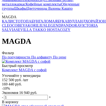
металлокаркас
Кофейные комплекты
Обеденные
группы
Шкафы
Цветочницы Вазоны Кашпо
-
MAGDA
КАЛИСТО
ТОПА
БУНГАЛО
МАЯ
БУКА
ВУДЛАНД
ХОРАЙЗОН
CLEO
COBEYA
KORILIUS
LEGEND
PANDORA
VICTORIA
SALVIA
SEVILLA
TAKKO
HOSTA
COZY
MAGDA
Фильтр
По популярности
По алфавиту
По цене
Быстрый просмотр
Комплект MAGDA с софой
Уточняйте у менеджера
152 500
руб.
/шт
169 440
руб.
-
10
%
Экономия
16 940
руб.
-
+
В корзину