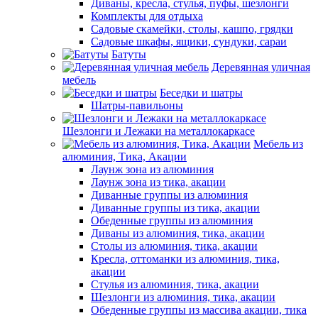
Диваны, кресла, стулья, пуфы, шезлонги
Комплекты для отдыха
Садовые скамейки, столы, кашпо, грядки
Садовые шкафы, ящики, сундуки, сараи
Батуты
Деревянная уличная
мебель
Беседки и шатры
Шатры-павильоны
Шезлонги и Лежаки на металлокаркасе
Мебель из
алюминия, Тика, Акации
Лаунж зона из алюминия
Лаунж зона из тика, акации
Диванные группы из алюминия
Диванные группы из тика, акации
Обеденные группы из алюминия
Диваны из алюминия, тика, акации
Столы из алюминия, тика, акации
Кресла, оттоманки из алюминия, тика,
акации
Стулья из алюминия, тика, акации
Шезлонги из алюминия, тика, акации
Обеденные группы из массива акации, тика