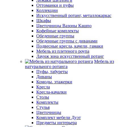
Лежаки Шезлонги
Оттоманки и пуфы
Коллекции
Искусственный ротанг, металлокаркас
Шкафы
Цветочницы Вазоны Кашпо
Кофейные комплекты
Обеденные группы
Обеденные группы с диванами
Подвесные кресла, качели, гамаки
Мебель из плетеного роупа
Лаунж зона искусственный ротанг
Мебель из
натурального ротанга
Пуфы, табуреты
Диваны
Комоды. этажерки
Кресла
Кресла-качалки
Столы
Комплекты
Стулья
Цветочницы
Комплект мебели Дуэт
Предметы интерьера