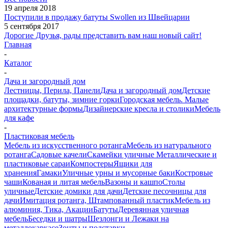
19 апреля 2018
Поступили в продажу батуты Swollen из Швейцарии
5 сентября 2017
Дорогие Друзья, рады представить вам наш новый сайт!
Главная
-
Каталог
-
Дача и загородный дом
Лестницы, Перила, Панели
Дача и загородный дом
Детские
площадки, батуты, зимние горки
Городская мебель. Малые
архитектурные формы
Дизайнерские кресла и столики
Мебель
для кафе
-
Пластиковая мебель
Мебель из искусственного ротанга
Мебель из натурального
ротанга
Садовые качели
Скамейки уличные
Металлические и
пластиковые сараи
Компостеры
Ящики для
хранения
Гамаки
Уличные урны и мусорные баки
Костровые
чаши
Кованая и литая мебель
Вазоны и кашпо
Столы
уличные
Детские домики для дачи
Детские песочницы для
дачи
Имитация ротанга, Штампованный пластик
Мебель из
алюминия, Тика, Акации
Батуты
Деревянная уличная
мебель
Беседки и шатры
Шезлонги и Лежаки на
металлокаркасе
Зонты и подставки