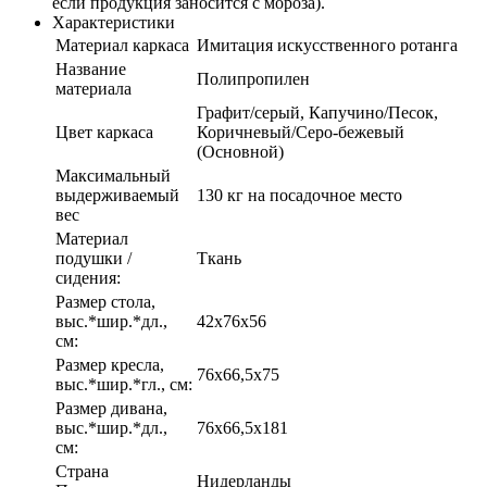
если продукция заносится с мороза).
Характеристики
Материал каркаса
Имитация искусственного ротанга
Название
Полипропилен
материала
Графит/серый, Капучино/Песок,
Цвет каркаса
Коричневый/Серо-бежевый
(Основной)
Максимальный
выдерживаемый
130 кг на посадочное место
вес
Материал
подушки /
Ткань
сидения:
Размер стола,
выс.*шир.*дл.,
42х76х56
см:
Размер кресла,
76х66,5х75
выс.*шир.*гл., см:
Размер дивана,
выс.*шир.*дл.,
76х66,5х181
см:
Страна
Нидерланды