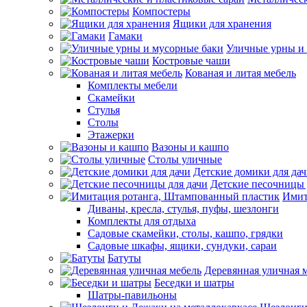
Компостеры
Ящики для хранения
Гамаки
Уличные урны и
Костровые чаши
Кованая и литая мебель
Комплекты мебели
Скамейки
Стулья
Столы
Этажерки
Вазоны и кашпо
Столы уличные
Детские домики для да
Детские песочницы 
Имит
Диваны, кресла, стулья, пуфы, шезлонги
Комплекты для отдыха
Садовые скамейки, столы, кашпо, грядки
Садовые шкафы, ящики, сундуки, сараи
Батуты
Деревянная уличная 
Беседки и шатры
Шатры-павильоны