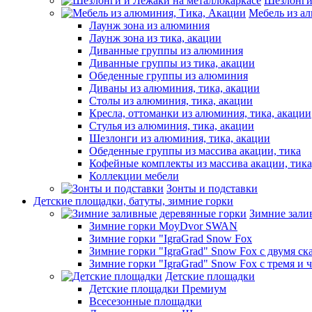
Шезлонги
Мебель из а
Лаунж зона из алюминия
Лаунж зона из тика, акации
Диванные группы из алюминия
Диванные группы из тика, акации
Обеденные группы из алюминия
Диваны из алюминия, тика, акации
Столы из алюминия, тика, акации
Кресла, оттоманки из алюминия, тика, акации
Стулья из алюминия, тика, акации
Шезлонги из алюминия, тика, акации
Обеденные группы из массива акации, тика
Кофейные комплекты из массива акации, тик
Коллекции мебели
Зонты и подставки
Детские площадки, батуты, зимние горки
Зимние зали
Зимние горки MoyDvor SWAN
Зимние горки "IgraGrad Snow Fox
Зимние горки "IgraGrad" Snow Fox с двумя ск
Зимние горки "IgraGrad" Snow Fox с тремя и 
Детские площадки
Детские площадки Премиум
Всесезонные площадки