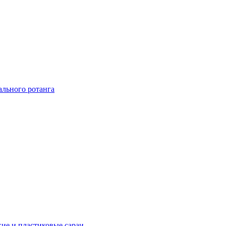
ального ротанга
ие и пластиковые сараи