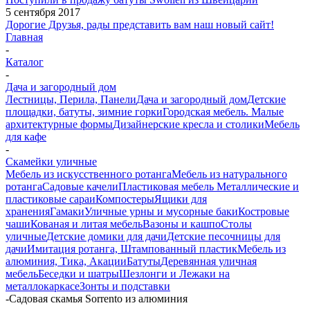
5 сентября 2017
Дорогие Друзья, рады представить вам наш новый сайт!
Главная
-
Каталог
-
Дача и загородный дом
Лестницы, Перила, Панели
Дача и загородный дом
Детские
площадки, батуты, зимние горки
Городская мебель. Малые
архитектурные формы
Дизайнерские кресла и столики
Мебель
для кафе
-
Скамейки уличные
Мебель из искусственного ротанга
Мебель из натурального
ротанга
Садовые качели
Пластиковая мебель
Металлические и
пластиковые сараи
Компостеры
Ящики для
хранения
Гамаки
Уличные урны и мусорные баки
Костровые
чаши
Кованая и литая мебель
Вазоны и кашпо
Столы
уличные
Детские домики для дачи
Детские песочницы для
дачи
Имитация ротанга, Штампованный пластик
Мебель из
алюминия, Тика, Акации
Батуты
Деревянная уличная
мебель
Беседки и шатры
Шезлонги и Лежаки на
металлокаркасе
Зонты и подставки
-
Садовая скамья Sorrento из алюминия