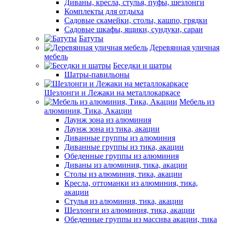
Диваны, кресла, стулья, пуфы, шезлонги
Комплекты для отдыха
Садовые скамейки, столы, кашпо, грядки
Садовые шкафы, ящики, сундуки, сараи
Батуты
Деревянная уличная
мебель
Беседки и шатры
Шатры-павильоны
Шезлонги и Лежаки на металлокаркасе
Мебель из
алюминия, Тика, Акации
Лаунж зона из алюминия
Лаунж зона из тика, акации
Диванные группы из алюминия
Диванные группы из тика, акации
Обеденные группы из алюминия
Диваны из алюминия, тика, акации
Столы из алюминия, тика, акации
Кресла, оттоманки из алюминия, тика,
акации
Стулья из алюминия, тика, акации
Шезлонги из алюминия, тика, акации
Обеденные группы из массива акации, тика