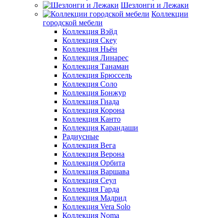
Шезлонги и Лежаки
Коллекции
городской мебели
Коллекция Вэйд
Коллекция Скеу
Коллекция Ньён
Коллекция Линарес
Коллекция Танаман
Коллекция Брюссель
Коллекция Соло
Коллекция Бонжур
Коллекция Гиада
Коллекция Корона
Коллекция Канто
Коллекция Карандаши
Радиусные
Коллекция Вега
Коллекция Верона
Коллекция Орбита
Коллекция Варшава
Коллекция Сеул
Коллекция Гарда
Коллекция Мадрид
Коллекция Vera Solo
Коллекция Noma