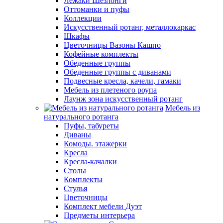
Лежаки Шезлонги
Оттоманки и пуфы
Коллекции
Искусственный ротанг, металлокаркас
Шкафы
Цветочницы Вазоны Кашпо
Кофейные комплекты
Обеденные группы
Обеденные группы с диванами
Подвесные кресла, качели, гамаки
Мебель из плетеного роупа
Лаунж зона искусственный ротанг
Мебель из
натурального ротанга
Пуфы, табуреты
Диваны
Комоды. этажерки
Кресла
Кресла-качалки
Столы
Комплекты
Стулья
Цветочницы
Комплект мебели Дуэт
Предметы интерьера