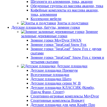
Шезлонги из алюминия, тика, акации
Обеденные группы из массива акации, тика
Кофейные комплекты из массива акации,
тика, алюминия
Коллекции мебели
Зонты и подставки
Детские площадки, батуты, зимние горки
Зимние
заливные деревянные горки
Зимние горки MoyDvor SWAN
Зимние горки "IgraGrad Snow Fox
Зимние горки "IgraGrad" Snow Fox с двумя
скатами
Зимние горки "IgraGrad" Snow Fox с тремя и
четырмя скатами
Детские площадки
Детские площадки Премиум
Всесезонные площадки
Детские площадки Шато
Детские площадки серии W, В
Детские площадки КЛАССИК (Комбо,
Панда Фани, Спорт)
Спортивно-игровые комплексы MoyDvor
Спортивные комплексы Воркаут
Детские площадки для дачи Крафт Про