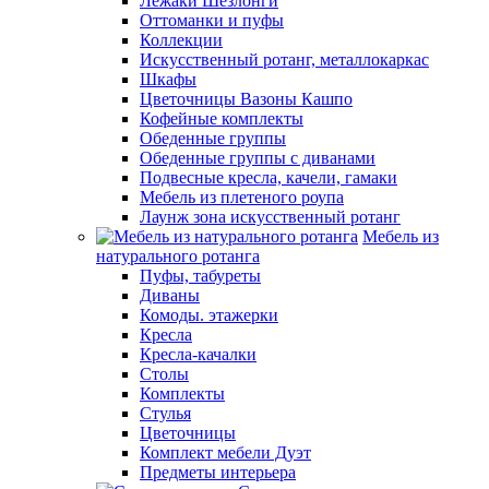
Лежаки Шезлонги
Оттоманки и пуфы
Коллекции
Искусственный ротанг, металлокаркас
Шкафы
Цветочницы Вазоны Кашпо
Кофейные комплекты
Обеденные группы
Обеденные группы с диванами
Подвесные кресла, качели, гамаки
Мебель из плетеного роупа
Лаунж зона искусственный ротанг
Мебель из
натурального ротанга
Пуфы, табуреты
Диваны
Комоды. этажерки
Кресла
Кресла-качалки
Столы
Комплекты
Стулья
Цветочницы
Комплект мебели Дуэт
Предметы интерьера