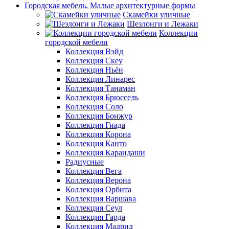
Городская мебель. Малые архитектурные формы
Скамейки уличные
Шезлонги и Лежаки
Коллекции
городской мебели
Коллекция Вэйд
Коллекция Скеу
Коллекция Ньён
Коллекция Линарес
Коллекция Танаман
Коллекция Брюссель
Коллекция Соло
Коллекция Бонжур
Коллекция Гиада
Коллекция Корона
Коллекция Канто
Коллекция Карандаши
Радиусные
Коллекция Вега
Коллекция Верона
Коллекция Орбита
Коллекция Варшава
Коллекция Сеул
Коллекция Гарда
Коллекция Мадрид