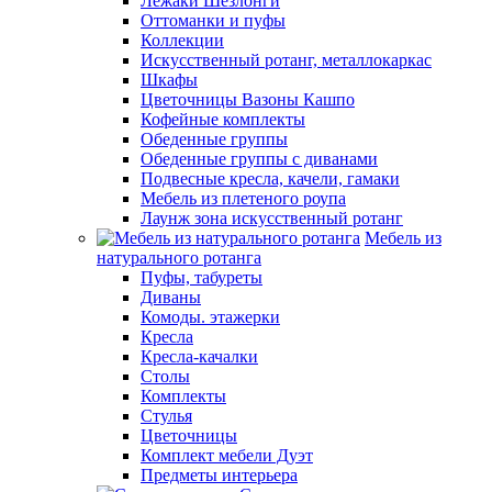
Лежаки Шезлонги
Оттоманки и пуфы
Коллекции
Искусственный ротанг, металлокаркас
Шкафы
Цветочницы Вазоны Кашпо
Кофейные комплекты
Обеденные группы
Обеденные группы с диванами
Подвесные кресла, качели, гамаки
Мебель из плетеного роупа
Лаунж зона искусственный ротанг
Мебель из
натурального ротанга
Пуфы, табуреты
Диваны
Комоды. этажерки
Кресла
Кресла-качалки
Столы
Комплекты
Стулья
Цветочницы
Комплект мебели Дуэт
Предметы интерьера