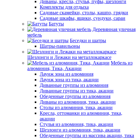
Диваны, кресла, стулья, пуфы, шезлонги
Комплекты для отдыха
Садовые скамейки, столы, кашпо, грядки
Садовые шкафы, ящики, сундуки, сараи
Батуты
Деревянная уличная
мебель
Беседки и шатры
Шатры-павильоны
Шезлонги и Лежаки на металлокаркасе
Мебель из
алюминия, Тика, Акации
Лаунж зона из алюминия
Лаунж зона из тика, акации
Диванные группы из алюминия
Диванные группы из тика, акации
Обеденные группы из алюминия
Диваны из алюминия, тика, акации
Столы из алюминия, тика, акации
Кресла, оттоманки из алюминия, тика,
акации
Стулья из алюминия, тика, акации
Шезлонги из алюминия, тика, акации
Обеденные группы из массива акации, тика