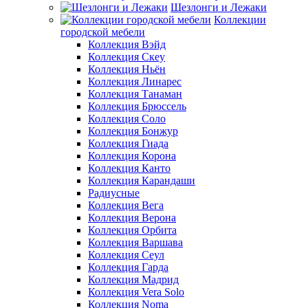
Шезлонги и Лежаки
Коллекции
городской мебели
Коллекция Вэйд
Коллекция Скеу
Коллекция Ньён
Коллекция Линарес
Коллекция Танаман
Коллекция Брюссель
Коллекция Соло
Коллекция Бонжур
Коллекция Гиада
Коллекция Корона
Коллекция Канто
Коллекция Карандаши
Радиусные
Коллекция Вега
Коллекция Верона
Коллекция Орбита
Коллекция Варшава
Коллекция Сеул
Коллекция Гарда
Коллекция Мадрид
Коллекция Vera Solo
Коллекция Noma