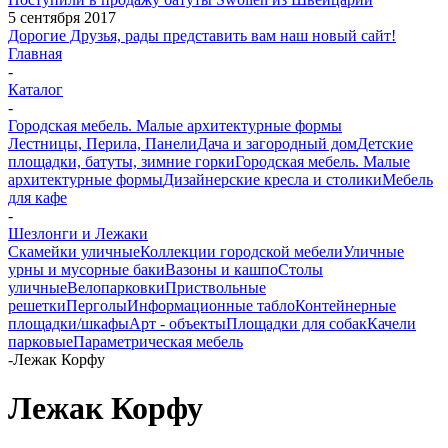
5 сентября 2017
Дорогие Друзья, рады представить вам наш новый сайт!
Главная
-
Каталог
-
Городская мебель. Малые архитектурные формы
Лестницы, Перила, Панели
Дача и загородный дом
Детские
площадки, батуты, зимние горки
Городская мебель. Малые
архитектурные формы
Дизайнерские кресла и столики
Мебель
для кафе
-
Шезлонги и Лежаки
Скамейки уличные
Коллекции городской мебели
Уличные
урны и мусорные баки
Вазоны и кашпо
Столы
уличные
Велопарковки
Приствольные
решетки
Перголы
Информационные табло
Контейнерные
площадки/шкафы
Арт - объекты
Площадки для собак
Качели
парковые
Параметрическая мебель
-
Лежак Корфу
Лежак Корфу