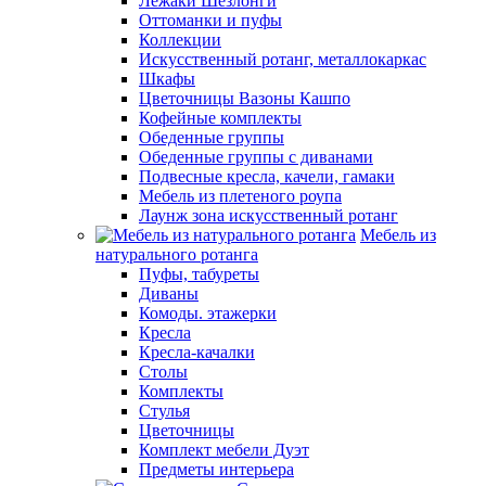
Лежаки Шезлонги
Оттоманки и пуфы
Коллекции
Искусственный ротанг, металлокаркас
Шкафы
Цветочницы Вазоны Кашпо
Кофейные комплекты
Обеденные группы
Обеденные группы с диванами
Подвесные кресла, качели, гамаки
Мебель из плетеного роупа
Лаунж зона искусственный ротанг
Мебель из
натурального ротанга
Пуфы, табуреты
Диваны
Комоды. этажерки
Кресла
Кресла-качалки
Столы
Комплекты
Стулья
Цветочницы
Комплект мебели Дуэт
Предметы интерьера