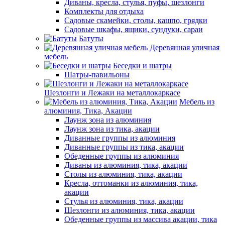
Диваны, кресла, стулья, пуфы, шезлонги
Комплекты для отдыха
Садовые скамейки, столы, кашпо, грядки
Садовые шкафы, ящики, сундуки, сараи
Батуты
Деревянная уличная
мебель
Беседки и шатры
Шатры-павильоны
Шезлонги и Лежаки на металлокаркасе
Мебель из
алюминия, Тика, Акации
Лаунж зона из алюминия
Лаунж зона из тика, акации
Диванные группы из алюминия
Диванные группы из тика, акации
Обеденные группы из алюминия
Диваны из алюминия, тика, акации
Столы из алюминия, тика, акации
Кресла, оттоманки из алюминия, тика,
акации
Стулья из алюминия, тика, акации
Шезлонги из алюминия, тика, акации
Обеденные группы из массива акации, тика