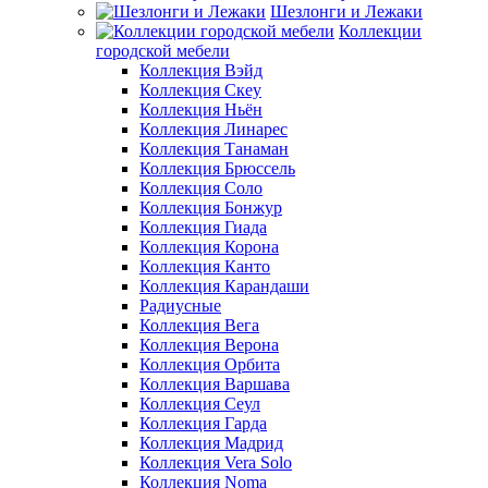
Шезлонги и Лежаки
Коллекции
городской мебели
Коллекция Вэйд
Коллекция Скеу
Коллекция Ньён
Коллекция Линарес
Коллекция Танаман
Коллекция Брюссель
Коллекция Соло
Коллекция Бонжур
Коллекция Гиада
Коллекция Корона
Коллекция Канто
Коллекция Карандаши
Радиусные
Коллекция Вега
Коллекция Верона
Коллекция Орбита
Коллекция Варшава
Коллекция Сеул
Коллекция Гарда
Коллекция Мадрид
Коллекция Vera Solo
Коллекция Noma