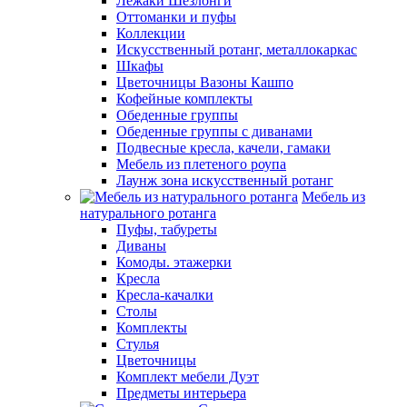
Лежаки Шезлонги
Оттоманки и пуфы
Коллекции
Искусственный ротанг, металлокаркас
Шкафы
Цветочницы Вазоны Кашпо
Кофейные комплекты
Обеденные группы
Обеденные группы с диванами
Подвесные кресла, качели, гамаки
Мебель из плетеного роупа
Лаунж зона искусственный ротанг
Мебель из
натурального ротанга
Пуфы, табуреты
Диваны
Комоды. этажерки
Кресла
Кресла-качалки
Столы
Комплекты
Стулья
Цветочницы
Комплект мебели Дуэт
Предметы интерьера