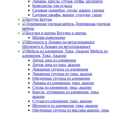
Диваны, кресла, стулья, пуфы, шезлонги
Комплекты для отдыха
Садовые скамейки, столы, кашпо, грядки
Садовые шкафы, ящики, сундуки, сараи
Батуты
Деревянная уличная
мебель
Беседки и шатры
Шатры-павильоны
Шезлонги и Лежаки на металлокаркасе
Мебель из
алюминия, Тика, Акации
Лаунж зона из алюминия
Лаунж зона из тика, акации
Диванные группы из алюминия
Диванные группы из тика, акации
Обеденные группы из алюминия
Диваны из алюминия, тика, акации
Столы из алюминия, тика, акации
Кресла, оттоманки из алюминия, тика,
акации
Стулья из алюминия, тика, акации
Шезлонги из алюминия, тика, акации
Обеденные группы из массива акации, тика