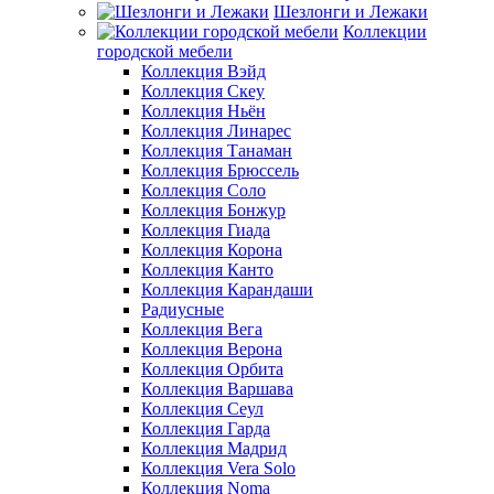
Шезлонги и Лежаки
Коллекции
городской мебели
Коллекция Вэйд
Коллекция Скеу
Коллекция Ньён
Коллекция Линарес
Коллекция Танаман
Коллекция Брюссель
Коллекция Соло
Коллекция Бонжур
Коллекция Гиада
Коллекция Корона
Коллекция Канто
Коллекция Карандаши
Радиусные
Коллекция Вега
Коллекция Верона
Коллекция Орбита
Коллекция Варшава
Коллекция Сеул
Коллекция Гарда
Коллекция Мадрид
Коллекция Vera Solo
Коллекция Noma